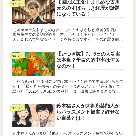
【国民民主党】まじめな古川
エンタメ
元久のすばらしき経歴が話題
になっている！
【国民民主党】まじめな古川元久のすばらしき経歴が話題に！
国民民主党の衆議院議員、古川元久（ふるかわ もとひさ）
氏。まじめで堅実なイメージを持つ彼ですが、その経歴を紐解
くと、意外性と多才さに満ちた歩みが見えてきます。この記事
では、古川氏の華...
【たつき諒】7月5日の大災害
エンタメ
は本当？予言の的中率は何％
なのか！
【たつき諒】7月5日の災害は本当か？予言の的中率は何％なの
か！ 「私が見た未来」の著者・たつき諒さんが『完全版』で
語った「2025年7月5日の大災難」は、出版以降さまざまなメ
ディアで取り上げられ、SNSを通じて一気に拡散しました。多
くの人が...
鈴木福さんが大御所芸能人か
エンタメ
らハラスメント被害？許せな
い言葉とは！
鈴木福さんが大御所芸能人からのハラスメント被害？許せない