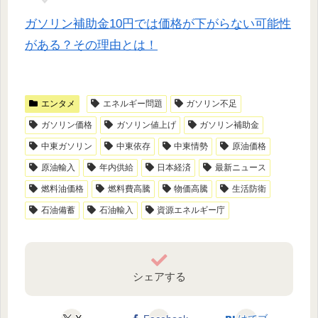
ガソリン補助金10円では価格が下がらない可能性
がある？その理由とは！
エンタメ
エネルギー問題
ガソリン不足
ガソリン価格
ガソリン値上げ
ガソリン補助金
中東ガソリン
中東依存
中東情勢
原油価格
原油輸入
年内供給
日本経済
最新ニュース
燃料油価格
燃料費高騰
物価高騰
生活防衛
石油備蓄
石油輸入
資源エネルギー庁
シェアする