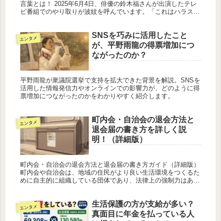
言葉とは！ 2025年6月4日、俳優の鈴木福さんが出演したテレ
ビ番組でのやり取りが波紋を呼んでいます。「これはハラスメ
ントではないか」という指摘がSNS上で広まり、視聴者の間で
大きな議...
SNSを巧みに活用したこと
エンタメ
が、平野雨龍の得票増加につ
ながったのか？
平野雨龍が衆議院選挙で支持を拡大できた背景を解説。SNSを
活用した情報発信力やオンラインでの影響力が、どのように得
票増加につながったのかをわかりやすく紹介します。
町内会・自治会の退会方法と
エンタメ
退会届の書き方を詳しく説
明！（詳細版）
町内会・自治会の退会方法と退会届の書き方ガイド（詳細版）
町内会や自治会は、地域の住民がより良い生活環境をつくるた
めに自主的に組織している団体であり、法律上の強制力はあり
ません。そのため、加入や退会はあくまで任意であり、個人や
家庭の判断によ...
生活保護の方が支給が多い？
エンタメ
真面目に年金を払っている人