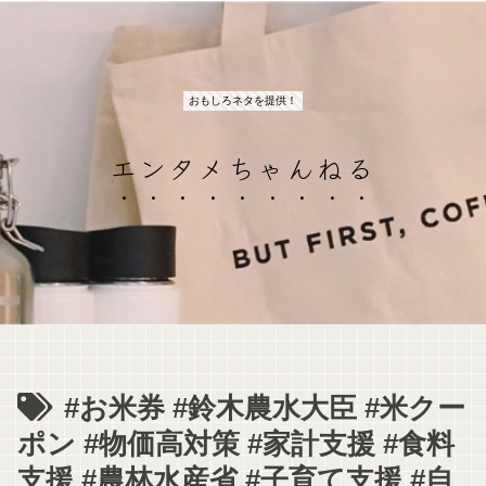
おもしろネタを提供！
エンタメちゃんねる
#お米券 #鈴木農水大臣 #米クー
ポン #物価高対策 #家計支援 #食料
支援 #農林水産省 #子育て支援 #自