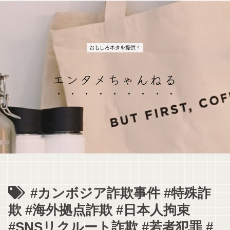
おもしろネタを提供！
エンタメちゃんねる
#カンボジア詐欺事件 #特殊詐
欺 #海外拠点詐欺 #日本人拘束
#SNSリクルート詐欺 #若者犯罪 #