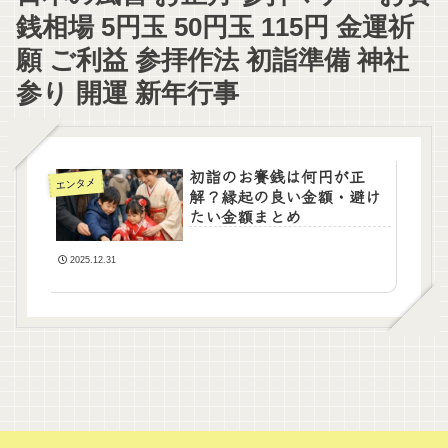
銭相場 5円玉 50円玉 115円 金運祈
願 ご利益 参拝作法 初詣準備 神社
参り 開運 新年行事
初詣のお賽銭は何円が正
エンタメ
解？縁起の良い金額・避け
たい金額まとめ
2025.12.31