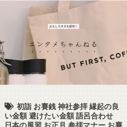
おもしろネタを提供！
エンタメちゃんねる
初詣 お賽銭 神社参拝 縁起の良
い金額 避けたい金額 語呂合わせ
日本の風習 お正月 参拝マナー お賽