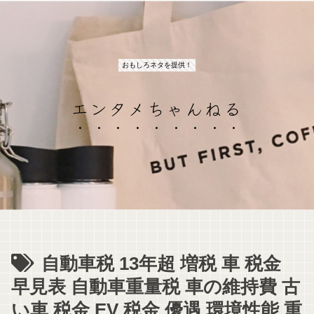
おもしろネタを提供！
エンタメちゃんねる
自動車税 13年超 増税 車 税金
早見表 自動車重量税 車の維持費 古
い車 税金 EV 税金 優遇 環境性能 重