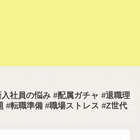
新入社員の悩み #配属ガチャ #退職理
 #転職準備 #職場ストレス #Z世代