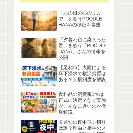
「あの日の心のまま
で」を歌うPOODLE
HANAの秘密を暴露！
「夕暮れ色に染まった
君」を歌う「POODLE
HANA」さんの情報を
公開
【足利市】大雨による
床下浸水で救済措置は
ある？支援制度を解説
食料品の消費税1％は
正式に決定？なぜ実施
がこんなに遅いのか徹
底解説
非通知の夜中ワン切り
は誰？理由と相手のメ