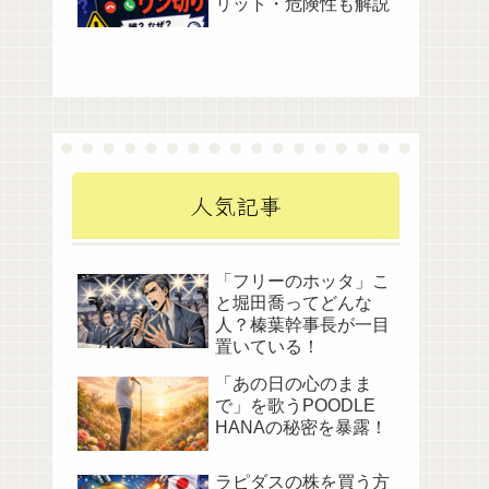
リット・危険性も解説
人気記事
「フリーのホッタ」こ
と堀田喬ってどんな
人？榛葉幹事長が一目
置いている！
「あの日の心のまま
で」を歌うPOODLE
HANAの秘密を暴露！
ラピダスの株を買う方