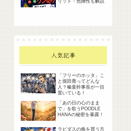
リット・危険性も解説
人気記事
「フリーのホッタ」こ
と堀田喬ってどんな
人？榛葉幹事長が一目
置いている！
「あの日の心のまま
で」を歌うPOODLE
HANAの秘密を暴露！
ラピダスの株を買う方