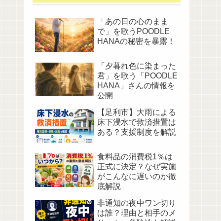
「あの日の心のまま
で」を歌うPOODLE
HANAの秘密を暴露！
「夕暮れ色に染まった
君」を歌う「POODLE
HANA」さんの情報を
公開
【足利市】大雨による
床下浸水で救済措置は
ある？支援制度を解説
食料品の消費税1％は
正式に決定？なぜ実施
がこんなに遅いのか徹
底解説
非通知の夜中ワン切り
は誰？理由と相手のメ