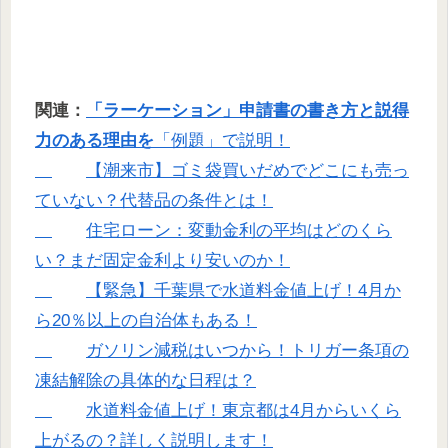
関連：
「ラーケーション」申請書の書き方と説得
力のある理由を
「例題」で説明！
【潮来市】ゴミ袋買いだめでどこにも売っ
ていない？代替品の条件とは！
住宅ローン：変動金利の平均はどのくら
い？まだ固定金利より安いのか！
【緊急】千葉県で水道料金値上げ！4月か
ら20％以上の自治体もある！
ガソリン減税はいつから！トリガー条項の
凍結解除の具体的な日程は？
水道料金値上げ！東京都は4月からいくら
上がるの？詳しく説明します！