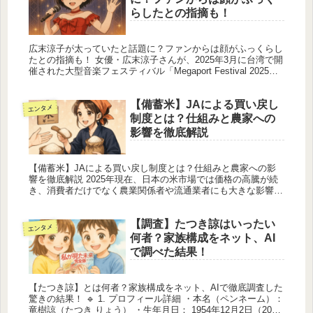
らしたとの指摘も！
広末涼子が太っていたと話題に？ファンからは顔がふっくらし
たとの指摘も！ 女優・広末涼子さんが、2025年3月に台湾で開
催された大型音楽フェスティバル「Megaport Festival 2025」
に出演し、その姿がネット上で大きな話題となり...
【備蓄米】JAによる買い戻し
エンタメ
制度とは？仕組みと農家への
影響を徹底解説
【備蓄米】JAによる買い戻し制度とは？仕組みと農家への影
響を徹底解説 2025年現在、日本の米市場では価格の高騰が続
き、消費者だけでなく農業関係者や流通業者にも大きな影響を
与えています。こうした背景を受け、政府は備蓄米の放出に踏
み切りました...
【調査】たつき諒はいったい
エンタメ
何者？家族構成をネット、AI
で調べた結果！
【たつき諒】とは何者？家族構成をネット、AIで徹底調査した
驚きの結果！ 🔹 1. プロフィール詳細 ・本名（ペンネーム）：
竜樹諒（たつき りょう） ・生年月日： 1954年12月2日（2025