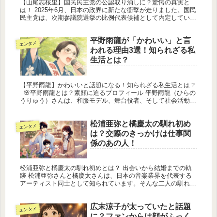
【山尾志桜里】国民民主党の公認取り消しに？驚愕の真実と
は！ 2025年6月、日本の政界に新たな衝撃が走りました。国民
民主党は、次期参議院選挙の比例代表候補として内定していた
山尾志桜里氏の公認を、わずか1か月足らずで事実上取り消す
という異例の...
平野雨龍が「かわいい」と言
エンタメ
われる理由3選！知られざる私
生活とは？
【平野雨龍】かわいいと話題になる！知られざる私生活とは？
🌸平野雨龍とは？素顔に迫るプロフィール 平野雨龍（ひらの
うりゅう）さんは、和服モデル、舞台役者、そして社会活動家
としての顔を持つ、今もっとも注目される若き候補者の一人で
す。中学...
松浦亜弥と橘慶太の馴れ初め
エンタメ
は？交際のきっかけは仕事関
係のあの人！
松浦亜弥と橘慶太の馴れ初めとは？ 出会いから結婚までの軌
跡 松浦亜弥さんと橘慶太さんは、日本の音楽業界を代表する
アーティスト同士として知られています。そんな二人の馴れ初
めは、2001年頃にさかのぼります。当時、松浦亜弥さんは「愛
のバカやろう...
広末涼子が太っていたと話題
エンタメ
に？ファンからは顔がふっく