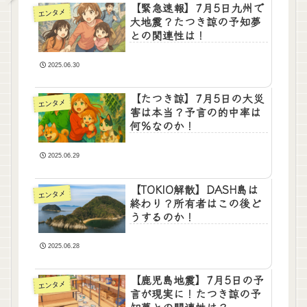
【緊急速報】7月5日九州で
エンタメ
大地震？たつき諒の予知夢
との関連性は！
2025.06.30
【たつき諒】7月5日の大災
エンタメ
害は本当？予言の的中率は
何％なのか！
2025.06.29
【TOKIO解散】DASH島は
エンタメ
終わり？所有者はこの後ど
うするのか！
2025.06.28
【鹿児島地震】7月5日の予
エンタメ
言が現実に！たつき諒の予