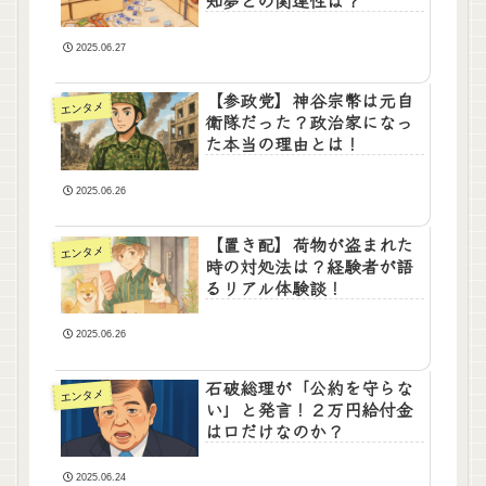
知夢との関連性は？
2025.06.27
【参政党】神谷宗幣は元自
エンタメ
衛隊だった？政治家になっ
た本当の理由とは！
2025.06.26
【置き配】荷物が盗まれた
エンタメ
時の対処法は？経験者が語
るリアル体験談！
2025.06.26
石破総理が「公約を守らな
エンタメ
い」と発言！２万円給付金
は口だけなのか？
2025.06.24