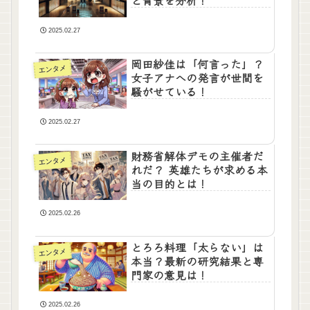
と背景を分析！
2025.02.27
岡田紗佳は「何言った」？
エンタメ
女子アナへの発言が世間を
騒がせている！
2025.02.27
財務省解体デモの主催者だ
エンタメ
れだ？ 英雄たちが求める本
当の目的とは！
2025.02.26
とろろ料理「太らない」は
エンタメ
本当？最新の研究結果と専
門家の意見は！
2025.02.26