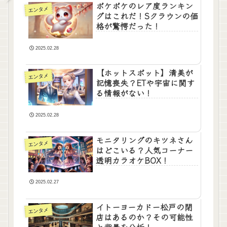
ポケポケのレア度ランキン
エンタメ
グはこれだ！Sクラウンの価
格が驚愕だった！
2025.02.28
【ホットスポット】清美が
エンタメ
記憶喪失？ETや宇宙に関す
る情報がない！
2025.02.28
モニタリングのキツネさん
エンタメ
はどこいる？人気コーナー
透明カラオケBOX！
2025.02.27
イトーヨーカドー松戸の閉
エンタメ
店はあるのか？その可能性