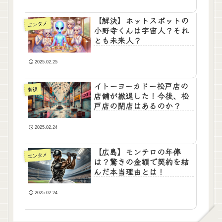
【解決】ホットスポットの
エンタメ
小野寺くんは宇宙人？それ
とも未来人？
2025.02.25
イトーヨーカドー松戸店の
老後
店舗が撤退した！今後、松
戸店の閉店はあるのか？
2025.02.24
【広島】モンテロの年俸
エンタメ
は？驚きの金額で契約を結
んだ本当理由とは！
2025.02.24