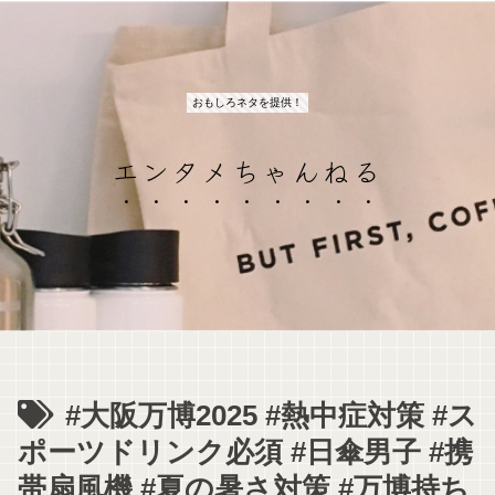
おもしろネタを提供！
エンタメちゃんねる
#大阪万博2025 #熱中症対策 #ス
ポーツドリンク必須 #日傘男子 #携
帯扇風機 #夏の暑さ対策 #万博持ち