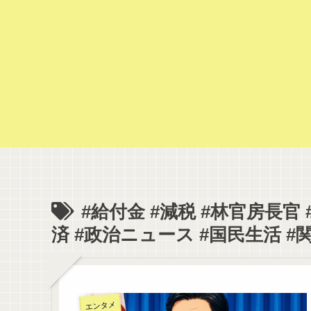
#給付金 #減税 #林官房長官 
済 #政治ニュース #国民生活 #
エンタメ