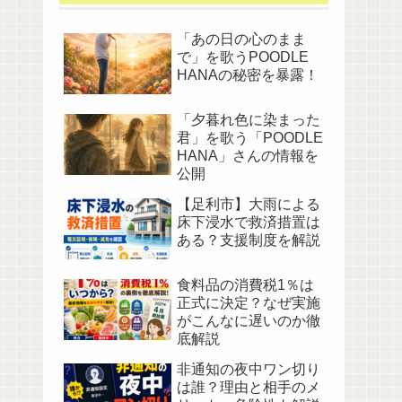
「あの日の心のまま
で」を歌うPOODLE
HANAの秘密を暴露！
「夕暮れ色に染まった
君」を歌う「POODLE
HANA」さんの情報を
公開
【足利市】大雨による
床下浸水で救済措置は
ある？支援制度を解説
食料品の消費税1％は
正式に決定？なぜ実施
がこんなに遅いのか徹
底解説
非通知の夜中ワン切り
は誰？理由と相手のメ