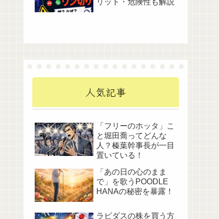
リット・危険性も解説
人気記事
「フリーのホッタ」こ
と堀田喬ってどんな
人？榛葉幹事長が一目
置いている！
「あの日の心のまま
で」を歌うPOODLE
HANAの秘密を暴露！
ラピダスの株を買う方