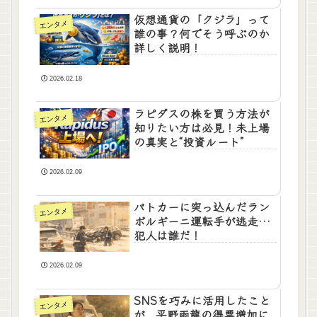
仮想通貨の「クジラ」って
エンタメ
誰の事？何でそう呼ぶのか
詳しく説明！
2026.02.18
ラピダスの株を買う方法が
エンタメ
知りたい方は必見！未上場
の真実と“投資ルート”
2026.02.09
パトカーに突っ込んだラン
エンタメ
ボルギーニ運転手が逃走…
犯人は誰だ！
2026.02.09
SNSを巧みに活用したこと
エンタメ
が、平野雨龍の得票増加に