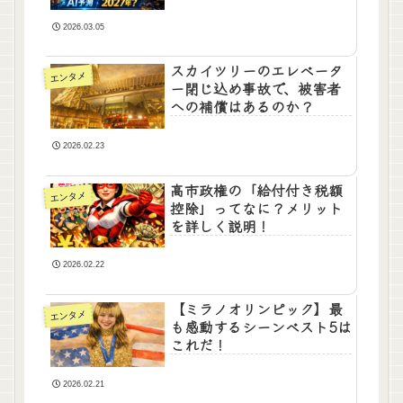
2026.03.05
スカイツリーのエレベータ
エンタメ
ー閉じ込め事故で、被害者
への補償はあるのか？
2026.02.23
高市政権の「給付付き税額
エンタメ
控除」ってなに？メリット
を詳しく説明！
2026.02.22
【ミラノオリンピック】最
エンタメ
も感動するシーンベスト5は
これだ！
2026.02.21