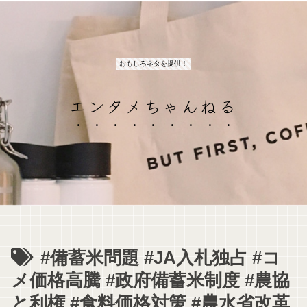
おもしろネタを提供！
エンタメちゃんねる
#備蓄米問題 #JA入札独占 #コ
メ価格高騰 #政府備蓄米制度 #農協
と利権 #食料価格対策 #農水省改革