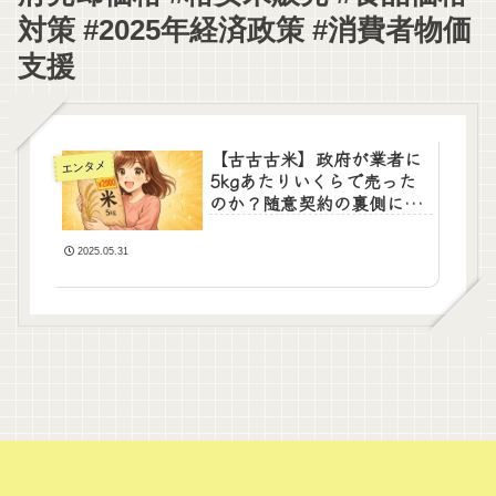
対策 #2025年経済政策 #消費者物価
支援
【古古古米】政府が業者に
エンタメ
5kgあたりいくらで売った
のか？随意契約の裏側に迫
る
2025.05.31