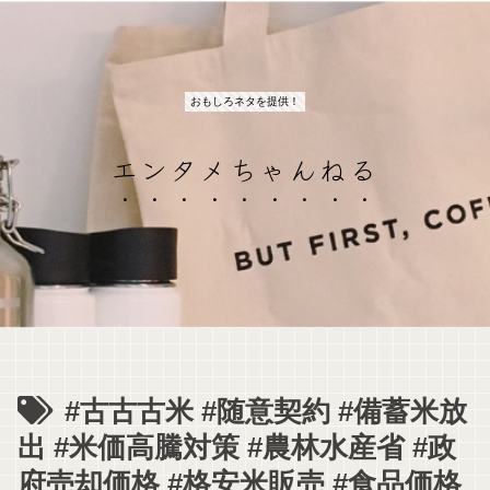
おもしろネタを提供！
エンタメちゃんねる
#古古古米 #随意契約 #備蓄米放
出 #米価高騰対策 #農林水産省 #政
府売却価格 #格安米販売 #食品価格