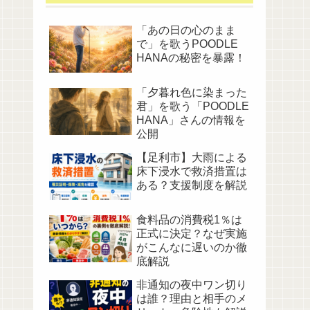
「あの日の心のまま
で」を歌うPOODLE
HANAの秘密を暴露！
「夕暮れ色に染まった
君」を歌う「POODLE
HANA」さんの情報を
公開
【足利市】大雨による
床下浸水で救済措置は
ある？支援制度を解説
食料品の消費税1％は
正式に決定？なぜ実施
がこんなに遅いのか徹
底解説
非通知の夜中ワン切り
は誰？理由と相手のメ