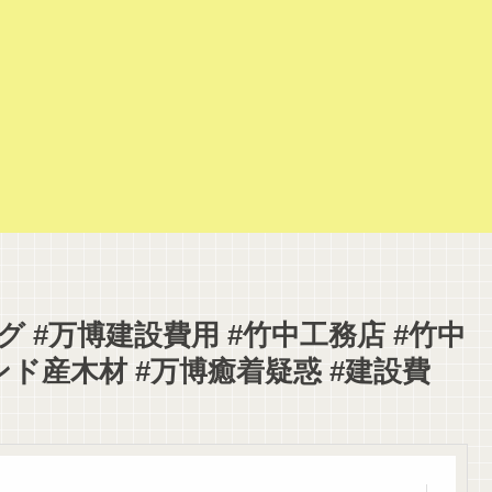
ング #万博建設費用 #竹中工務店 #竹中
ンド産木材 #万博癒着疑惑 #建設費