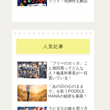
リット・危険性も解説
人気記事
「フリーのホッタ」こ
と堀田喬ってどんな
人？榛葉幹事長が一目
置いている！
「あの日の心のまま
で」を歌うPOODLE
HANAの秘密を暴露！
ラピダスの株を買う方