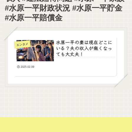
#水原一平財政状況 #水原一平貯金
#水原一平賠償金
水原一平の妻は現在どこに
エンタメ
いる？夫の収入が無くなっ
ても大丈夫！
2025.02.09