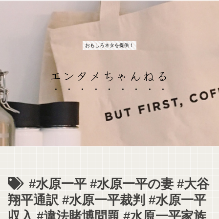
おもしろネタを提供！
エンタメちゃんねる
#水原一平 #水原一平の妻 #大谷
翔平通訳 #水原一平裁判 #水原一平
収入 #違法賭博問題 #水原一平家族