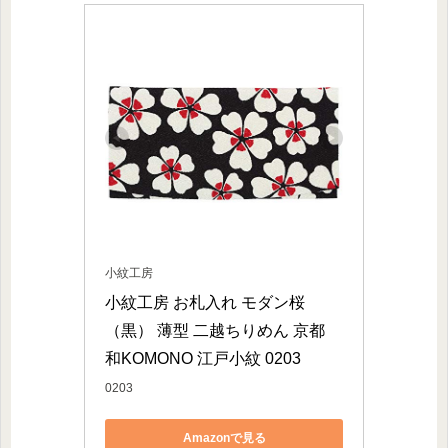
小紋工房
小紋工房 お札入れ モダン桜
（黒） 薄型 二越ちりめん 京都 
和KOMONO 江戸小紋 0203
0203
Amazonで見る