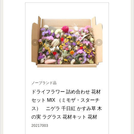
ノーブランド品
ドライフラワー 詰め合わせ 花材
セット MIX （ミモザ・スターチ
ス）　ニゲラ 千日紅 かすみ草 木
の実 ラグラス 花材キット 花材
20217003