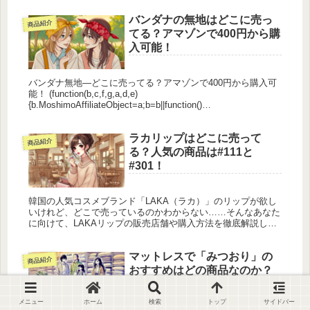
月時点...
バンダナの無地はどこに売っ
商品紹介
てる？アマゾンで400円から購
入可能！
バンダナ無地—どこに売ってる？アマゾンで400円から購入可
能！ (function(b,c,f,g,a,d,e)
{b.MoshimoAffiliateObject=a;b=b||function()
{arguments.currentScr...
ラカリップはどこに売って
商品紹介
る？人気の商品は#111と
#301！
韓国の人気コスメブランド「LAKA（ラカ）」のリップが欲し
いけれど、どこで売っているのかわからない……そんなあなた
に向けて、LAKAリップの販売店舗や購入方法を徹底解説しま
す！特にAmazonでは1000円台で購入できることもあり、お得
にゲ...
マットレスで「みつおり」の
商品紹介
おすすめはどの商品なのか？
特徴を説明！
メニュー
ホーム
検索
トップ
サイドバー