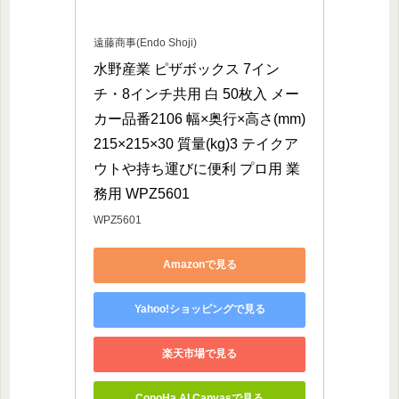
遠藤商事(Endo Shoji)
水野産業 ピザボックス 7イン
チ・8インチ共用 白 50枚入 メー
カー品番2106 幅×奥行×高さ(mm)
215×215×30 質量(kg)3 テイクア
ウトや持ち運びに便利 プロ用 業
務用 WPZ5601
WPZ5601
Amazonで見る
Yahoo!ショッピングで見る
楽天市場で見る
ConoHa AI Canvasで見る