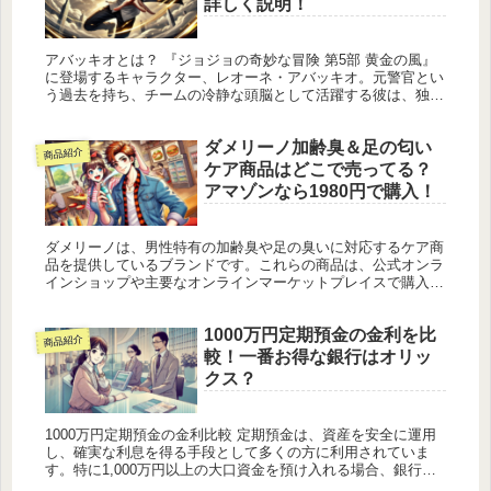
詳しく説明！
アバッキオとは？ 『ジョジョの奇妙な冒険 第5部 黄金の風』
に登場するキャラクター、レオーネ・アバッキオ。元警官とい
う過去を持ち、チームの冷静な頭脳として活躍する彼は、独特
なポージング、いわゆる「ジョジョ立ち」でも知られていま
す。彼のスタン...
ダメリーノ加齢臭＆足の匂い
商品紹介
ケア商品はどこで売ってる？
アマゾンなら1980円で購入！
ダメリーノは、男性特有の加齢臭や足の臭いに対応するケア商
品を提供しているブランドです。これらの商品は、公式オンラ
インショップや主要なオンラインマーケットプレイスで購入可
能です。 公式オンラインショップ ダメリーノの公式ウェブサ
イトでは、全製...
1000万円定期預金の金利を比
商品紹介
較！一番お得な銀行はオリッ
クス？
1000万円定期預金の金利比較 定期預金は、資産を安全に運用
し、確実な利息を得る手段として多くの方に利用されていま
す。特に1,000万円以上の大口資金を預け入れる場合、銀行ご
との金利差が大きな影響を及ぼします。本記事では、2025年2