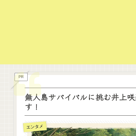
PR
無人島サバイバルに挑む井上咲
す！
エンタメ