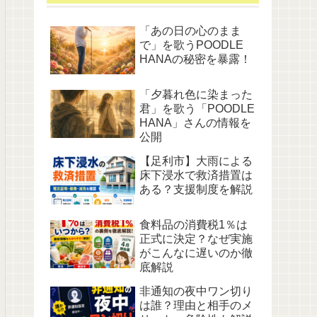
「あの日の心のまま
で」を歌うPOODLE
HANAの秘密を暴露！
「夕暮れ色に染まった
君」を歌う「POODLE
HANA」さんの情報を
公開
【足利市】大雨による
床下浸水で救済措置は
ある？支援制度を解説
食料品の消費税1％は
正式に決定？なぜ実施
がこんなに遅いのか徹
底解説
非通知の夜中ワン切り
は誰？理由と相手のメ