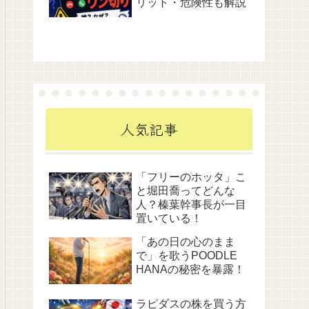
リット・危険性も解説
人気記事
「フリーのホッタ」こ
と堀田喬ってどんな
人？榛葉幹事長が一目
置いている！
「あの日の心のまま
で」を歌うPOODLE
HANAの秘密を暴露！
ラピダスの株を買う方