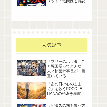
リット・危険性も解説
人気記事
「フリーのホッタ」こ
と堀田喬ってどんな
人？榛葉幹事長が一目
置いている！
「あの日の心のまま
で」を歌うPOODLE
HANAの秘密を暴露！
ラピダスの株を買う方