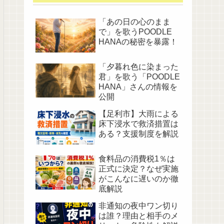
「あの日の心のまま
で」を歌うPOODLE
HANAの秘密を暴露！
「夕暮れ色に染まった
君」を歌う「POODLE
HANA」さんの情報を
公開
【足利市】大雨による
床下浸水で救済措置は
ある？支援制度を解説
食料品の消費税1％は
正式に決定？なぜ実施
がこんなに遅いのか徹
底解説
非通知の夜中ワン切り
は誰？理由と相手のメ