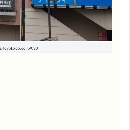
es.itoyokado.co.jp/098