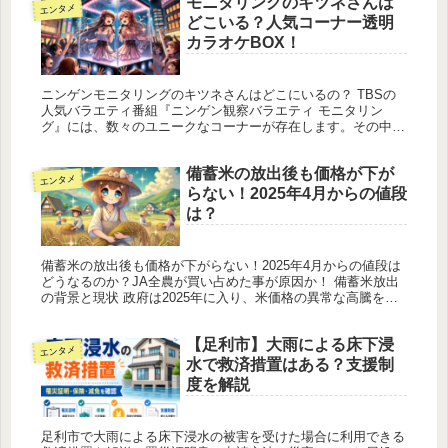
モニタリングのキツネさんは
エンタメ
どこいる？人気コーナー透明
カラオケBOX！
ニンゲンモニタリングのキツネさんはどこにいるの？ TBSの
人気バラエティ番組『ニンゲン観察バラエティ モニタリン
グ』には、数々のユニークなコーナーが存在します。その中で
も「キツネさん」が登場するコーナーは特に話題を呼んでいま
す。では、キツネ...
備蓄米の放出後も価格が下が
エンタメ
らない！2025年4月からの値段
は？
備蓄米の放出後も価格が下がらない！2025年4月からの値段は
どうなるのか？JA全農が買い占めた事が原因か！ 備蓄米放出
の背景と現状 政府は2025年に入り、米価格の異常な高騰を受
けて、備蓄米21万トンの市場への放出を決定しました。この政
策は...
【足利市】大雨による床下浸
エンタメ
水で救済措置はある？支援制
度を解説
足利市で大雨による床下浸水の被害を受けた場合に利用できる