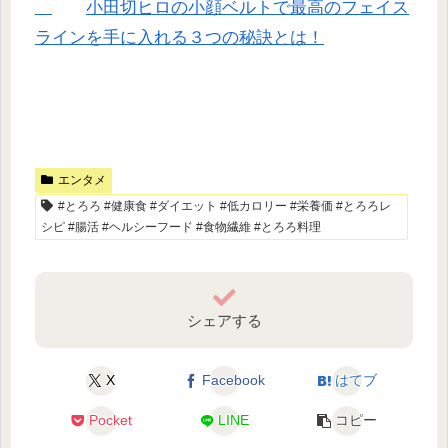
小田切ヒロの小顔ベルトで最高のフェイス
ラインを手に入れる３つの秘訣とは！
エンタメ
#とろろ #健康食 #ダイエット #低カロリー #栄養価 #とろろレ
シピ #腸活 #ヘルシーフード #食物繊維 #とろろ料理
シェアする
X
Facebook
はてブ
Pocket
LINE
コピー