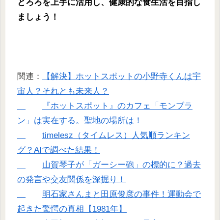
とろろを上手に活用し、健康的な食生活を目指し
ましょう！
関連：
【解決】ホットスポットの小野寺くんは宇
宙人？それとも未来人？
『ホットスポット』のカフェ「モンブラ
ン」は実在する。聖地の場所は！
timelesz（タイムレス）人気順ランキン
グ？AIで調べた結果！
山賀琴子が「ガーシー砲」の標的に？過去
の発言や交友関係を深掘り！
明石家さんまと田原俊彦の事件！運動会で
起きた驚愕の真相【1981年】