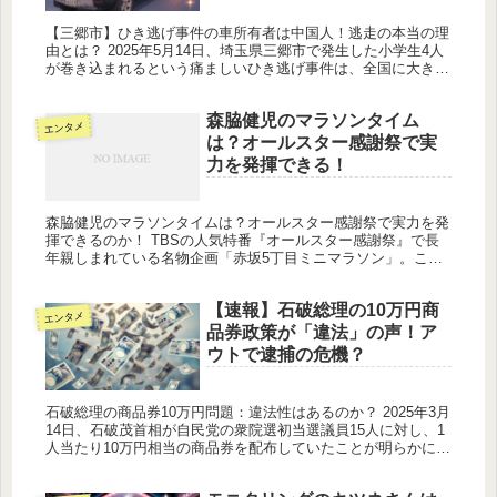
【三郷市】ひき逃げ事件の車所有者は中国人！逃走の本当の理
由とは？ 2025年5月14日、埼玉県三郷市で発生した小学生4人
が巻き込まれるという痛ましいひき逃げ事件は、全国に大きな
衝撃を与えました。 平穏な住宅街で起きたこの突然の惨事
に、地元住...
森脇健児のマラソンタイム
エンタメ
は？オールスター感謝祭で実
力を発揮できる！
森脇健児のマラソンタイムは？オールスター感謝祭で実力を発
揮できるのか！ TBSの人気特番『オールスター感謝祭』で長
年親しまれている名物企画「赤坂5丁目ミニマラソン」。この
企画の中心人物といえば、やはりタレント・森脇健児さんで
す。毎回本気で走...
【速報】石破総理の10万円商
エンタメ
品券政策が「違法」の声！ア
ウトで逮捕の危機？
石破総理の商品券10万円問題：違法性はあるのか？ 2025年3月
14日、石破茂首相が自民党の衆院選初当選議員15人に対し、1
人当たり10万円相当の商品券を配布していたことが明らかにな
り、大きな議論を呼んでいます。この行為の法的な問題、政治
的...