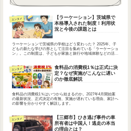
【ラーケーション】茨城県で
エンタメ
本格導入された制度！利用状
況と今後の課題とは
ラーケーションで茨城県の学校はどう変わった？ 2025年、子
どもの新たな学びの形として注目を集めている「ラーケーショ
ン」。この制度は、子どもが家族と旅行や地域体験などの活動
を通じて学ぶことを目的としており、学校を一定の日数休んで
自由な学びの...
食料品の消費税1％は正式に決
エンタメ
定？なぜ実施がこんなに遅い
のか徹底解説
食料品の消費税1％はいつから始まるのか。2027年4月開始案
の最新状況、正式決定の有無、実施が遅れている理由、家計へ
の影響を分かりやすく解説します。
【三郷市】ひき逃げ事件の車
エンタメ
所有者は中国人！逃走の本当
の理由とは？