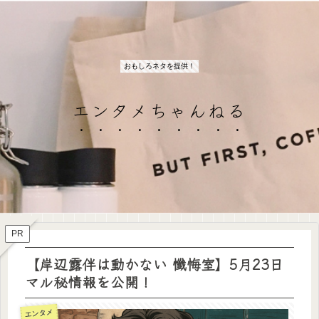
おもしろネタを提供！
エンタメちゃんねる
PR
【岸辺露伴は動かない 懺悔室】5月23日
マル秘情報を公開！
エンタメ