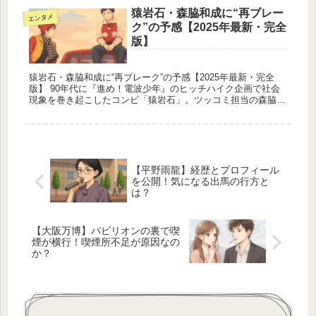
円〜1万円...
猿岩石・森脇和成に“再ブレー
エンタメ
ク”の予感【2025年最新・完全
版】
猿岩石・森脇和成に“再ブレーク”の予感【2025年最新・完全
版】 90年代に『進め！電波少年』のヒッチハイク企画で社会
現象を巻き起こしたコンビ「猿岩石」。ツッコミ担当の森脇和
成さんが、ここ数年で再び注目を浴びています。舞台・音楽・
インタビュ...
【平野雨龍】経歴とプロフィール
を公開！気になる出馬の行方と
は？
【大阪万博】パビリオンの裏で喫
煙が横行！喫煙所不足が原因なの
か？