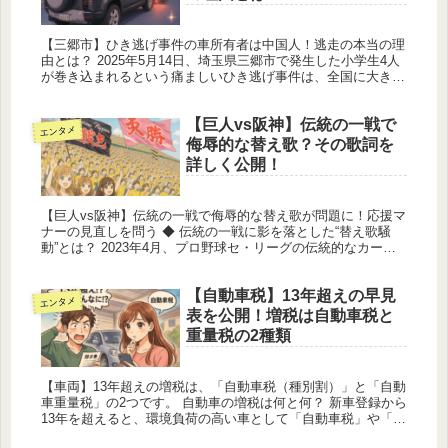
【三郷市】ひき逃げ事件の車所有者は中国人！逃走の本当の理
由とは？ 2025年5月14日、埼玉県三郷市で発生した小学生4人
が巻き込まれるという痛ましいひき逃げ事件は、全国に大きな
衝撃を与えました。 平穏な住宅街で起きたこの突然の惨事
に、地元住...
【巨人vs阪神】伝統の一戦で
エンタメ
侮辱的な替え歌？その歌詞を
詳しく公開！
【巨人vs阪神】伝統の一戦で侮辱的な替え歌が問題に！応援マ
ナーの見直しを問う ◆ 伝統の一戦に影を落とした“替え歌騒
動”とは？ 2023年4月、プロ野球セ・リーグの伝統的なカード
「読売ジャイアンツ対阪神タイガース」の試合において、一部
の阪神...
【自動車税】13年超えの早見
エンタメ
表を公開！増税は自動車税と
重量税の2種類
【車両】13年超えの増税は、「自動車税（種別割）」と「自動
車重量税」の2つです。 自動車の増税は何と何？ 新車登録から
13年を超えると、環境負荷の高い車として「自動車税」や「重
量税」が増税されます。排気量により差はありますが、数千