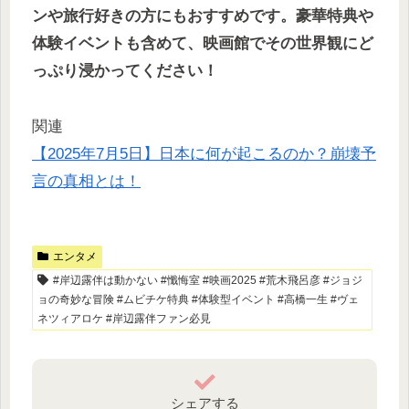
ンや旅行好きの方にもおすすめです。豪華特典や
体験イベントも含めて、映画館でその世界観にど
っぷり浸かってください！
関連
【2025年7月5日】日本に何が起こるのか？崩壊予
言の真相とは！
エンタメ
#岸辺露伴は動かない #懺悔室 #映画2025 #荒木飛呂彦 #ジョジ
ョの奇妙な冒険 #ムビチケ特典 #体験型イベント #高橋一生 #ヴェ
ネツィアロケ #岸辺露伴ファン必見
シェアする