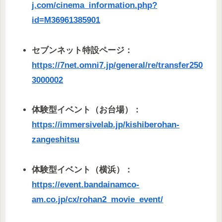
j.com/cinema_information.php?
id=M36961385901
セブンネット特設ページ：
https://7net.omni7.jp/general/re/transfer250
3000002
体験型イベント（お台場）：
https://immersivelab.jp/kishiberohan-
zangeshitsu
体験型イベント（横浜）：
https://event.bandainamco-
am.co.jp/cx/rohan2_movie_event/