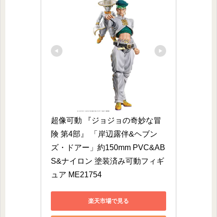
超像可動 『ジョジョの奇妙な冒
険 第4部』 「岸辺露伴&ヘブン
ズ・ドアー」約150mm PVC&AB
S&ナイロン 塗装済み可動フィギ
ュア ME21754
楽天市場で見る