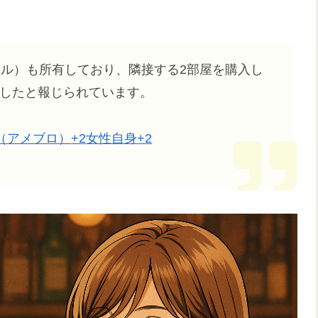
トル）も所有しており、隣接する2部屋を購入し
ムしたと報じられています。
（アメブロ）
+2
女性自身
+2