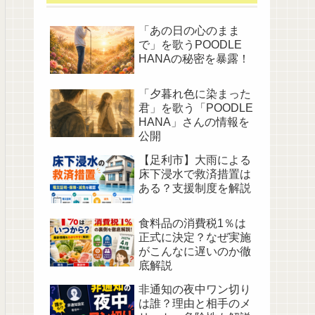
「あの日の心のまま
で」を歌うPOODLE
HANAの秘密を暴露！
「夕暮れ色に染まった
君」を歌う「POODLE
HANA」さんの情報を
公開
【足利市】大雨による
床下浸水で救済措置は
ある？支援制度を解説
食料品の消費税1％は
正式に決定？なぜ実施
がこんなに遅いのか徹
底解説
非通知の夜中ワン切り
は誰？理由と相手のメ