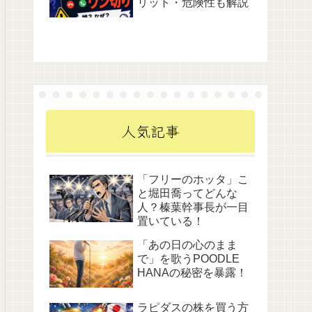
リット・危険性も解説
人気記事
「フリーのホッタ」こ
と堀田喬ってどんな
人？榛葉幹事長が一目
置いている！
「あの日の心のまま
で」を歌うPOODLE
HANAの秘密を暴露！
ラピダスの株を買う方