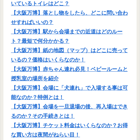
いているトイレはどこ？
【大阪万博】落とし物をしたら、どこに問い合わ
せすればいいの？
【大阪万博】駅から会場までの近道はどのルー
ト？最短で何分かかる？
【大阪万博】紙の地図（マップ）はどこに売って
いるの？価格はいくらなのか！
【大阪万博】赤ちゃん連れ必見！ベビールームと
授乳室の場所を紹介
【大阪万博】会場に「犬連れ」で入場する事は可
能なのか？特例とは！
【大阪万博】会場を一旦退場の後、再入場はでき
るのか？その手続きとは！
【大阪万博】チケット料金はいくらなのか？お得
な買い方は夜間がねらい目！