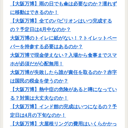
【大阪万博】雨の日でも傘は必要なのか？濡れず
に移動はできるのか！
【大阪万博】全てのパビリオンはいつ完成する
の？予定日は4月中なのか？
大阪万博のトイレに紙がない！？トイレットペー
パーを持参する必要はあるのか？
大阪万博で現金使えない？入場から食事までスマ
ホが必須だが心配無用！
大阪万博が失敗したら誰が責任を取るのか？赤字
は国民の税金を使うのか？
【大阪万博】熱中症の危険があると噂になってい
る？対策は大丈夫なのか！
【大阪万博】インド館の完成はいつになるの？予
定日は4月の下旬なのか！
【大阪万博】大屋根リングの費用はいくらかかっ