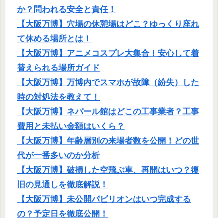
か？問われる安全と責任！
【大阪万博】穴場の休憩場はどこ？ゆっくり座れ
て休める場所とは！
【大阪万博】アニメコスプレ大集合！安心して着
替えられる場所ガイド
【大阪万博】万博内でスマホが故障（紛失）した
時の対処法を教えて！
【大阪万博】ネパール館はどこの工事業者？工事
費用と未払い金額はいくら？
【大阪万博】年齢層別の来場者数を公開！どの世
代が一番多いのか分析
【大阪万博】破損した空飛ぶ車、再開はいつ？復
旧の見通しを徹底解説！
【大阪万博】未公開パビリオンはいつ完成する
の？予定日を徹底公開！