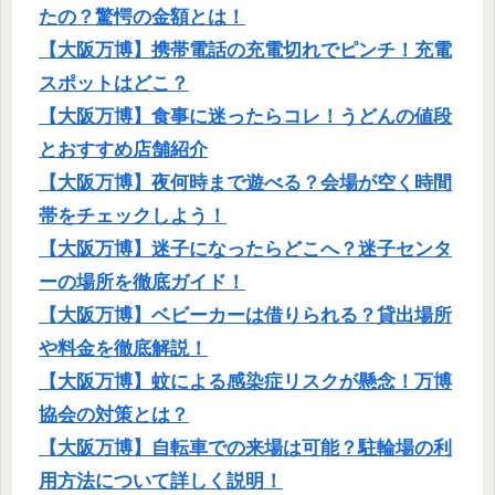
たの？驚愕の金額とは！
【大阪万博】携帯電話の充電切れでピンチ！充電
スポットはどこ？
【大阪万博】食事に迷ったらコレ！うどんの値段
とおすすめ店舗紹介
【大阪万博】夜何時まで遊べる？会場が空く時間
帯をチェックしよう！
【大阪万博】迷子になったらどこへ？迷子センタ
ーの場所を徹底ガイド！
【大阪万博】ベビーカーは借りられる？貸出場所
や料金を徹底解説！
【大阪万博】蚊による感染症リスクが懸念！万博
協会の対策とは？
【大阪万博】自転車での来場は可能？駐輪場の利
用方法について詳しく説明！