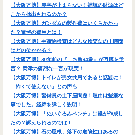
【大阪万博】赤字が止まらない！補填の財源はど
こから捻出されるのか？
【大阪万博】ガンダムの製作費はいくらかかっ
た？驚愕の費用とは！
【大阪万博】手荷物検査はどんな検査なの！時間
はどの位かかる？
【大阪万博】30年前の『こち亀94巻』が万博を予
言？ 両津の痛烈な一言が現実！
【大阪万博】トイレが男女共用であると話題に！
「怖くて使えない」との声も
【大阪万博】警備員の土下座問題！理由は些細な
事でした。経緯を詳しく説明！
【大阪万博】「ぬいぐるみベンチ」は誰が作成し
たの？訴えられるのでは！
【大阪万博】石の屋根、落下の危険性はあるの