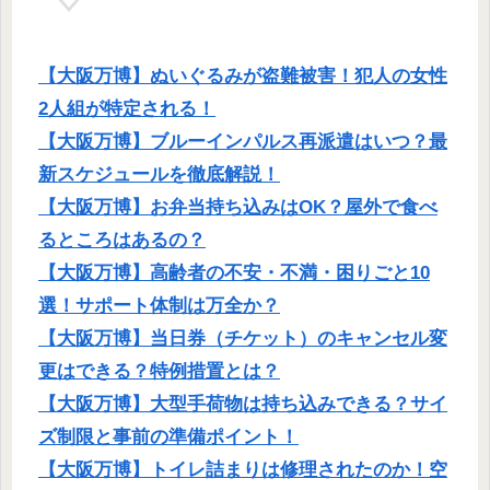
【大阪万博】ぬいぐるみが盗難被害！犯人の女性
2人組が特定される！
【大阪万博】ブルーインパルス再派遣はいつ？最
新スケジュールを徹底解説！
【大阪万博】お弁当持ち込みはOK？屋外で食べ
るところはあるの？
【大阪万博】高齢者の不安・不満・困りごと10
選！サポート体制は万全か？
【大阪万博】当日券（チケット）のキャンセル変
更はできる？特例措置とは？
【大阪万博】大型手荷物は持ち込みできる？サイ
ズ制限と事前の準備ポイント！
【大阪万博】トイレ詰まりは修理されたのか！空