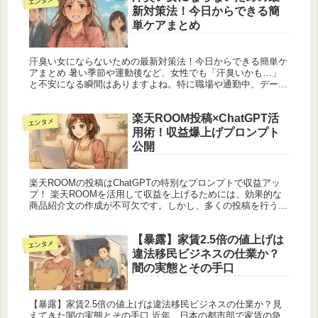
エンタメ
新対策法！今日からできる簡
単ケアまとめ
汗臭い女にならないための最新対策法！今日からできる簡単ケ
アまとめ 暑い季節や運動後など、女性でも「汗臭いかも…」
と不安になる瞬間はありますよね。特に職場や通勤中、デート
や友達とのランチのときに、ふとした瞬間に汗臭いと感じられ
ると、自分の印象...
楽天ROOM投稿×ChatGPT活
エンタメ
用術！収益爆上げプロンプト
公開
楽天ROOMの投稿はChatGPTの特別なプロンプトで収益アッ
プ！ 楽天ROOMを活用して収益を上げるためには、効果的な
商品紹介文の作成が不可欠です。しかし、多くの投稿を行う
際、一つ一つの文章を考えるのは時間と労力がかかります。そ
こで、Ch...
【暴露】家賃2.5倍の値上げは
エンタメ
違法移民ビジネスの仕業か？
闇の実態とその手口
【暴露】家賃2.5倍の値上げは違法移民ビジネスの仕業か？見
えてきた闇の実態とその手口 近年、日本の都市部で家賃の急