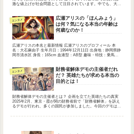
激な値上げが社会問題として注目されています。中でも、大阪
市の日本橋周辺では、従来の家賃が突然2倍にまで跳ね上がる
という異常事態...
広瀬アリスの「ほんみょう」
エンタメ
は何？気になる本当の年齢は
何歳なのか！
広瀬アリスの本名と最新情報 広瀬アリスのプロフィール 本
名：大石麻由子 生年月日：1994年12月11日 出身地：静岡県静
岡市清水区 身長：165cm 血液型：AB型 趣味・特技：乗馬、
バスケットボール、映画鑑賞、漫画・アニメ好き 妹：広瀬...
財務省解体デモの主催者だれ
エンタメ
だ？ 英雄たちが求める本当の
目的とは！
財務省解体デモの主催者とは？ 企画を立てた英雄たちの真実
2025年2月、東京・霞が関の財務省前で「財務省解体」を訴え
るデモが行われ、多くの国民が参加しました。今回のデモは、
市民団体「Rebuild Up」や新興政党「新生民権党」が主催
し、...