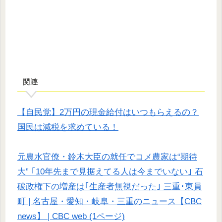
関連
【自民党】2万円の現金給付はいつもらえるの？
国民は減税を求めている！
元農水官僚・鈴木大臣の就任でコメ農家は“期待
大” ｢10年先まで見据えてる人は今までいない｣ 石
破政権下の増産は｢生産者無視だった｣ 三重･東員
町 | 名古屋・愛知・岐阜・三重のニュース【CBC
news】 | CBC web (1ページ)