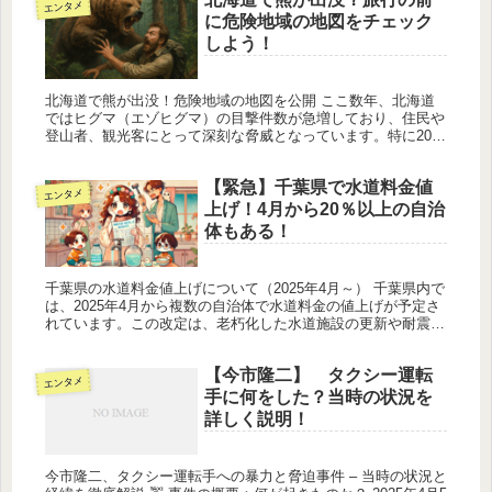
エンタメ
に危険地域の地図をチェック
しよう！
北海道で熊が出没！危険地域の地図を公開 ここ数年、北海道
ではヒグマ（エゾヒグマ）の目撃件数が急増しており、住民や
登山者、観光客にとって深刻な脅威となっています。特に2025
年はその傾向が顕著で、春から夏にかけての出没頻度が例年よ
りも高く、山...
【緊急】千葉県で水道料金値
エンタメ
上げ！4月から20％以上の自治
体もある！
千葉県の水道料金値上げについて（2025年4月～） 千葉県内で
は、2025年4月から複数の自治体で水道料金の値上げが予定さ
れています。この改定は、老朽化した水道施設の更新や耐震
化、物価や人件費の高騰などに対応するための措置です。本記
事では、...
【今市隆二】 タクシー運転
エンタメ
手に何をした？当時の状況を
詳しく説明！
今市隆二、タクシー運転手への暴力と脅迫事件 – 当時の状況と