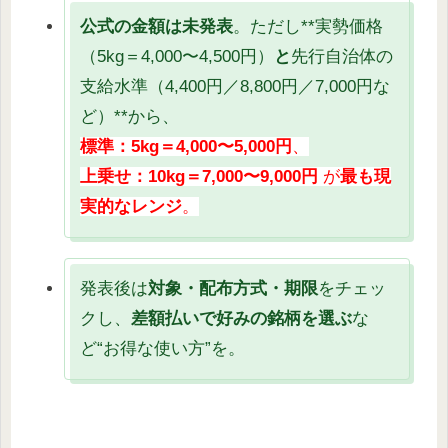
公式の金額は未発表
。ただし**実勢価格
（5kg＝4,000〜4,500円）
と
先行自治体の
支給水準（4,400円／8,800円／7,000円な
ど）**から、
標準：5kg＝4,000〜5,000円
、
上乗せ：10kg＝7,000〜9,000円
が
最も現
実的なレンジ
。
発表後は
対象・配布方式・期限
をチェッ
クし、
差額払いで好みの銘柄を選ぶ
な
ど“お得な使い方”を。