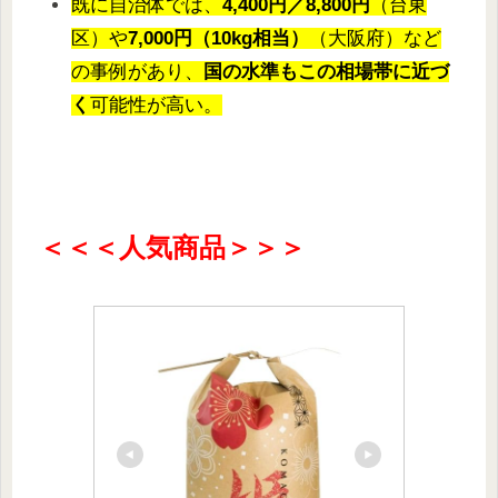
既に自治体では、
4,400円／8,800円
（台東
区）や
7,000円（10kg相当）
（大阪府）など
の事例があり、
国の水準もこの相場帯に近づ
く
可能性が高い。
＜＜＜人気商品＞＞＞