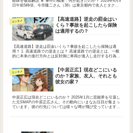
経緯を徹底解説 🚖 事件の概要：何が起きたのか？ 2025年4月5
日午前5時頃、今市隆二さん（38）は東京都内で友人とタクシ
ーに乗車していました。 飲酒後で泥酔状態だったとされ、
乗...
【高速道路】逆走の罰金はい
エンタメ
くら？事故を起こしたら保険
は適用するの？
【高速道路】逆走は罰金いくら？事故を起こしたら保険は適
用？ 1. 高速道路での逆走とは？ 高速道路での逆走とは、一般
的に本来の進行方向とは反対側に車両が進入し走行する行為を
指します。この行為は道路交通法第17条に違反する「通行区分
違反」に該...
【中居正広】現在どこにいる
エンタメ
のか？家族、友人、それとも
彼女の家？
中居正広は現在どこにいるのか？ 2025年1月に芸能界を引退し
た元SMAPの中居正広さん。その動向にいまなお注目が集まっ
ています。彼の行先については様々な噂が飛び交っています
が、信憑性の高い最新情報をもとに、現在の生活状況をまとめ
ました。引...