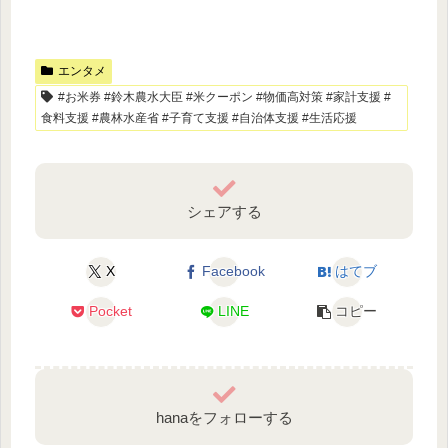
エンタメ
#お米券 #鈴木農水大臣 #米クーポン #物価高対策 #家計支援 #
食料支援 #農林水産省 #子育て支援 #自治体支援 #生活応援
シェアする
X
Facebook
はてブ
Pocket
LINE
コピー
hanaをフォローする