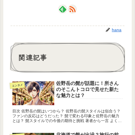
hana
関連記事
佐野岳の髭が話題に！所さん
エンタメ
のそこんトコロで見せた新た
な魅力とは？
目次 佐野岳の髭はいつから？ 佐野岳の髭スタイルは似合う？
ファンの反応はどうだった？ 髭で変わる印象と佐野岳の魅力
とは？ 髭スタイルでの今後の期待と挑戦 著者から一言 よくあ
る質問/Q&A この投稿をInstagram...
北海道で熊が出没？旅行の前