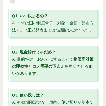
Q1. いつ決まるの？
A. まずは国の制度骨子（対象・金額・配布方
法）。**正式発表までは“金額は未定”**です。
Q2. 現金給付じゃだめ？
A. 目的特定（お米）にすることで
物価高対策
の即効性
と
コメ需要の下支え
を両立させる狙
いがあります。
Q3. 使い残しは？
A. 有効期限設定が一般的。
使い切り
が基本で