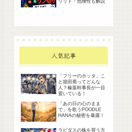
リット・危険性も解説
人気記事
「フリーのホッタ」こ
と堀田喬ってどんな
人？榛葉幹事長が一目
置いている！
「あの日の心のまま
で」を歌うPOODLE
HANAの秘密を暴露！
ラピダスの株を買う方