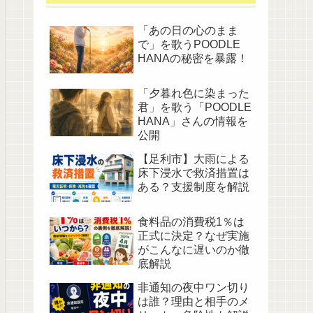
「あの日の心のまま
で」を歌うPOODLE
HANAの秘密を暴露！
「夕暮れ色に染まった
君」を歌う「POODLE
HANA」さんの情報を
公開
【足利市】大雨による
床下浸水で救済措置は
ある？支援制度を解説
食料品の消費税1％は
正式に決定？なぜ実施
がこんなに遅いのか徹
底解説
非通知の夜中ワン切り
は誰？理由と相手のメ