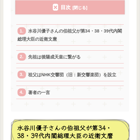
目次
水谷川優子さんの伯祖父が第34・38・39代内閣
総理大臣の近衛文麿
先祖は後陽成天皇に繋がる
祖父はNHK交響団（旧：新交響楽団）を設立
著者の一言
水谷川優子さんの伯祖父が第34・
38・39代内閣総理大臣の近衛文麿