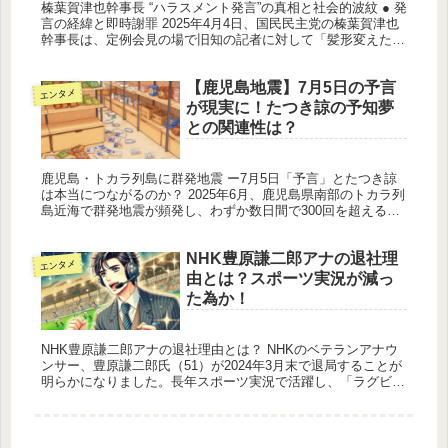
榛葉賀津也幹事長 “ハラスメント発言”の真相と社会的波紋 ● 発
言の経緯と即時謝罪 2025年4月4日、国民民主党の榛葉賀津也
幹事長は、定例会見の場で旧知の記者に対して「髪形変えた
ね、似合ってるよ」と発言。これを受けて自身で「こういうの
はハ...
【鹿児島地震】7月5日の予言
エンタメ
が現実に！たつき諒の予知夢
との関連性は？
鹿児島・トカラ列島に群発地震 ー7月5日「予言」とたつき諒
は本当につながるのか？ 2025年6月、鹿児島県南部のトカラ列
島近海で群発地震が頻発し、わずか数日間で300回を超える揺
れが観測されました。この現象は地元住民や気象関係者に強い
警戒を...
NHK豊原謙二郎アナの退社理
エンタメ
由とは？スポーツ実況が減っ
た為か！
NHK豊原謙二郎アナの退社理由とは？ NHKのベテランアナウ
ンサー、豊原謙二郎氏（51）が2024年3月末で退局することが
明らかになりました。長年スポーツ実況で活躍し、「ラグビー
W杯」や東京五輪の開会式中継を担当するなど、その豊かな経
験と熱...