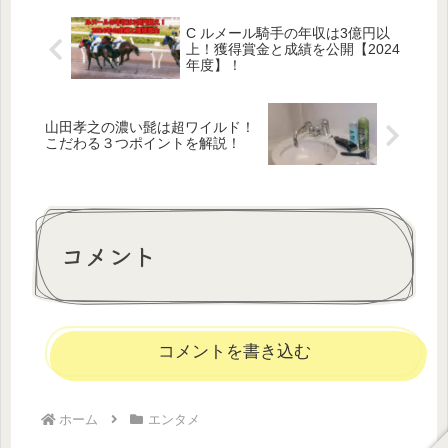
C ルメール騎手の年収は3億円以
上！獲得賞金と成績を公開【2024
年度】！
山田孝之の濃い髭は超ワイルド！
こだわる３つポイントを解説！
コメント
コメントを書き込む
ホーム
エンタメ