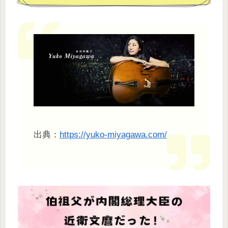
出典：
https://yuko-miyagawa.com/