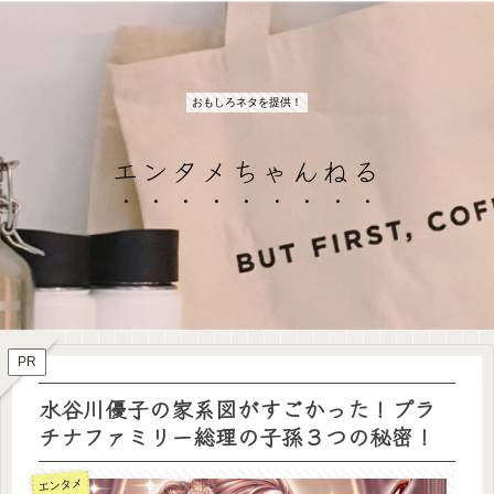
おもしろネタを提供！
エンタメちゃんねる
PR
水谷川優子の家系図がすごかった！プラ
チナファミリー総理の子孫３つの秘密！
エンタメ