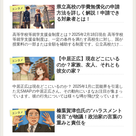
県立高校の学費無償化の申請
エンタメ
方法を詳しく解説！申請でき
る対象者とは！
高等学校等就学支援金制度とは？2025年2月18日現在 高等学校
等就学支援金制度は、一定の条件を満たす高校生に対し、国が
授業料の一部または全額を補助する制度です。公立高校だけで
なく、私立高校や通信制高校も対象になる場合があります。
この制度...
【中居正広】現在どこにいる
エンタメ
のか？家族、友人、それとも
彼女の家？
中居正広は現在どこにいるのか？ 2025年1月に芸能界を引退し
た元SMAPの中居正広さん。その動向にいまなお注目が集まっ
ています。彼の行先については様々な噂が飛び交っています
が、信憑性の高い最新情報をもとに、現在の生活状況をまとめ
ました。引...
榛葉賀津也氏の“ハラスメント
エンタメ
発言”が物議！政治家の言葉の
重みと責任を