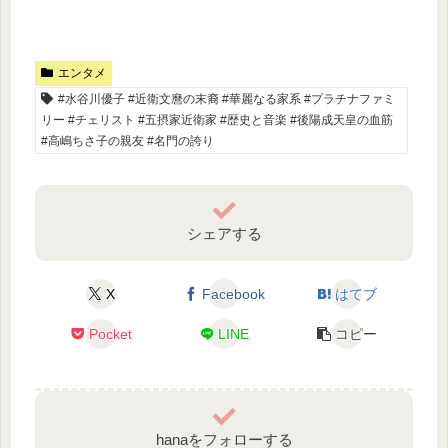
エンタメ
#水谷川優子 #近衛文麿の末裔 #華麗なる家系 #プラチナファミ
リー #チェリスト #五摂家近衛家 #歴史と音楽 #後陽成天皇の血筋
#高嶋ちさ子の親友 #名門の誇り
シェアする
X
Facebook
はてブ
Pocket
LINE
コピー
hanaをフォローする