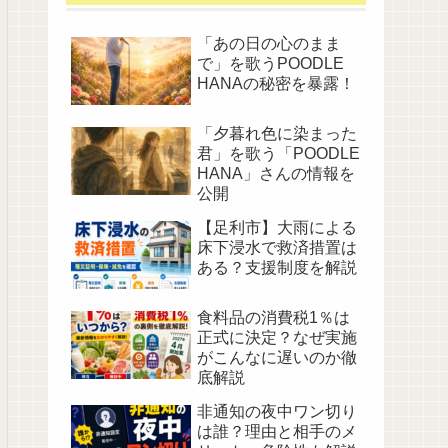
「あの日の心のまま
で」を歌うPOODLE
HANAの秘密を暴露！
「夕暮れ色に染まった
君」を歌う「POODLE
HANA」さんの情報を
公開
【足利市】大雨による
床下浸水で救済措置は
ある？支援制度を解説
食料品の消費税1％は
正式に決定？なぜ実施
がこんなに遅いのか徹
底解説
非通知の夜中ワン切り
は誰？理由と相手のメ