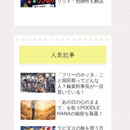
リット・危険性も解説
人気記事
「フリーのホッタ」こ
と堀田喬ってどんな
人？榛葉幹事長が一目
置いている！
「あの日の心のまま
で」を歌うPOODLE
HANAの秘密を暴露！
ラピダスの株を買う方