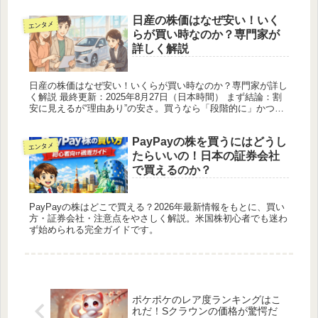
税による...
日産の株価はなぜ安い！いく
エンタメ
らが買い時なのか？専門家が
詳しく解説
日産の株価はなぜ安い！いくらが買い時なのか？専門家が詳し
く解説 最終更新：2025年8月27日（日本時間） まず結論：割
安に見えるが“理由あり”の安さ。買うなら「段階的に」かつ指
標とイベントで見極めを 足元の急落はメルセデス・ベンツ年
金信託...
PayPayの株を買うにはどうし
エンタメ
たらいいの！日本の証券会社
で買えるのか？
PayPayの株はどこで買える？2026年最新情報をもとに、買い
方・証券会社・注意点をやさしく解説。米国株初心者でも迷わ
ず始められる完全ガイドです。
ポケポケのレア度ランキングはこ
れだ！Sクラウンの価格が驚愕だ