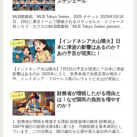
スケジュール
MLB開幕戦「MLB Tokyo Series」2025 チケット 2025年3月18
日・19日に東京ドームで開催されるロサンゼルス・ドジャース
対シカゴ・カブスのMLB開幕戦「MLB Tokyo Series presented
by Gu...
【インドネシア火山噴火】日
エンタメ
本に津波の影響はあるのか？
あの予言が現実に！
【インドネシア火山噴火】7月5日の予言が現実に？日本に津波
影響はあるのか 2025年に入り、世界各地で自然災害が相次ぐ
中、インドネシア・フローレス島のレウォトビ火山が突如とし
て大噴火を起こしました。このタイミングが、かつて日本の漫
画家・たつ...
財務省が増税したがる理由と
エンタメ
は！なぜ国民の負担を増やす
のか？
1. 財務省が増税を推進する理由 財政規律の維持 財務省は、
1947年施行の財政法第4条に基づき、均衡財政を基本原則とし
ています。この法律は、国の歳出を公債や借入金以外の歳入で
賄うことを求めており、財務省はこの規定を遵守するために増