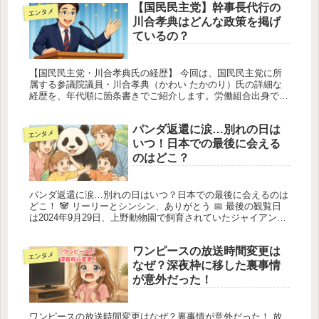
【国民民主党】幹事長代行の
エンタメ
川合孝典はどんな政策を掲げ
ているの？
【国民民主党・川合孝典氏の経歴】 今回は、国民民主党に所
属する参議院議員・川合孝典（かわい たかのり）氏の詳細な
経歴を、年代順に箇条書きでご紹介します。労働組合出身で、
長年にわたり労働者の声を政治に届けてきた人物であり、豊富
な現場経験と政策...
パンダ返還に涙…別れの日は
エンタメ
いつ！日本での最後に会える
のはどこ？
パンダ返還に涙…別れの日はいつ？日本での最後に会えるのは
どこ！ 🐼 リーリーとシンシン、ありがとう 📅 最後の観覧日
は2024年9月29日、上野動物園で飼育されていたジャイアント
パンダの「リーリー」と「シンシン」が、ついに中国へ返還さ
れまし...
ワンピースの放送時間変更は
エンタメ
なぜ？深夜枠に移した裏事情
が意外だった！
ワンピースの放送時間変更はなぜ？裏事情が意外だった！ 放