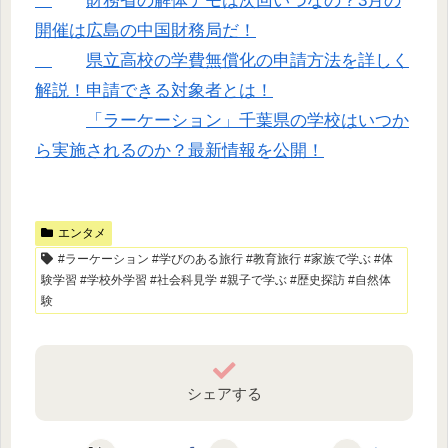
財務省の解体デモは次回いつなの？3月の
開催は広島の中国財務局だ！
県立高校の学費無償化の申請方法を詳しく
解説！申請できる対象者とは！
「ラーケーション」千葉県の学校はいつか
ら実施されるのか？最新情報を公開！
エンタメ
#ラーケーション #学びのある旅行 #教育旅行 #家族で学ぶ #体
験学習 #学校外学習 #社会科見学 #親子で学ぶ #歴史探訪 #自然体
験
シェアする