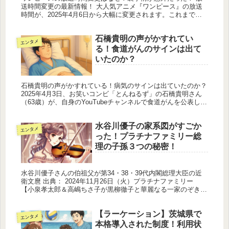
送時間変更の最新情報！ 大人気アニメ『ワンピース』の放送
時間が、2025年4月6日から大幅に変更されます。これまで約
18年半もの長きにわたり、毎週日曜朝9時30分というゴールデ
ンタイム...
石橋貴明の声がかすれてい
エンタメ
る！食道がんのサインは出て
いたのか？
石橋貴明の声がかすれている！病気のサインは出ていたのか？
2025年4月3日、お笑いコンビ「とんねるず」の石橋貴明さん
（63歳）が、自身のYouTubeチャンネルで食道がんを公表し、
治療に専念するため芸能活動を一時休止すると発表しました。
長...
水谷川優子の家系図がすごか
エンタメ
った！プラチナファミリー総
理の子孫３つの秘密！
水谷川優子さんの伯祖父が第34・38・39代内閣総理大臣の近
衛文麿 出典： 2024年11月26日（火）プラチナファミリー
【小泉孝太郎＆高嶋ちさ子が黒柳徹子と華麗なる一家のぞき
見】に出演していたチェリストの水谷川優子さんについて調べ
ました...
【ラーケーション】茨城県で
エンタメ
本格導入された制度！利用状