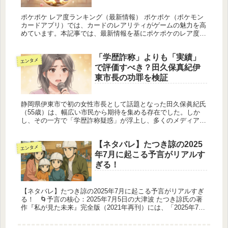
ポケポケ レア度ランキング（最新情報） ポケポケ（ポケモン
カードアプリ）では、カードのレアリティがゲームの魅力を高
めています。本記事では、最新情報を基にポケポケのレア度ラ
ンキングと各レアリティの特徴を詳しく解説し、入手方法やお
すすめの戦略も...
「学歴詐称」よりも「実績」
エンタメ
で評価すべき？田久保真紀伊
東市長の功罪を検証
静岡県伊東市で初の女性市長として話題となった田久保眞紀氏
（55歳）は、幅広い市民から期待を集める存在でした。しか
し、その一方で「学歴詐称疑惑」が浮上し、多くのメディアや
市民の間で議論が巻き起こっています。公職者としての透明性
が求められる中、...
【ネタバレ】たつき諒の2025
エンタメ
年7月に起こる予言がリアルす
ぎる！
【ネタバレ】たつき諒の2025年7月に起こる予言がリアルすぎ
る！ 🌀予言の核心：2025年7月5日の大津波 たつき諒氏の著
作『私が見た未来』完全版（2021年再刊）には、「2025年7
月、本当の大災難が来る」と明確に記されています。特に...