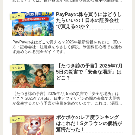
めしま）」では、世界各国からの注目を集める展示や建築物だ
けでなく、自然の美しさも堪能できる特別な場所として注目さ
れています。...
PayPayの株を買うにはどうし
エンタメ
たらいいの！日本の証券会社
で買えるのか？
PayPayの株はどこで買える？2026年最新情報をもとに、買い
方・証券会社・注意点をやさしく解説。米国株初心者でも迷わ
ず始められる完全ガイドです。
【たつき諒の予言】2025年7月
エンタメ
5日の災害で「安全な場所」は
どこ？
【たつき諒の予言】2025年7月5日の災害で「安全な場所」は
どこ？ 2025年7月5日、日本とフィリピンの間の海底で大災害
が発生するという予言が注目を集めています。これは、漫画
家・たつき諒氏が自身の“予知夢”を元に描いたとされる作品
『私が見...
ポケポケのレア度ランキング
エンタメ
はこれだ！Sクラウンの価格が
驚愕だった！