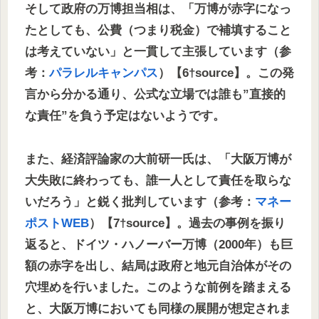
そして政府の万博担当相は、「万博が赤字になっ
たとしても、公費（つまり税金）で補填すること
は考えていない」と一貫して主張しています（参
考：
パラレルキャンパス
）【6†source】。この発
言から分かる通り、公式な立場では誰も”直接的
な責任”を負う予定はないようです。
また、経済評論家の大前研一氏は、「大阪万博が
大失敗に終わっても、誰一人として責任を取らな
いだろう」と鋭く批判しています（参考：
マネー
ポストWEB
）【7†source】。過去の事例を振り
返ると、ドイツ・ハノーバー万博（2000年）も巨
額の赤字を出し、結局は政府と地元自治体がその
穴埋めを行いました。このような前例を踏まえる
と、大阪万博においても同様の展開が想定されま