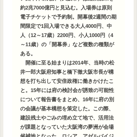
約2兆7000億円と見込む。入場券は原則
電子チケットで予約制。開幕後2週間の期
間限定で1回入場できる大人4000円、中
人（12～17歳）2200円、小人1000円（4
～11歳）の「開幕券」など複数の種類が
ある。
開催に至る始まりは2014年、当時の松
井一郎大阪府知事と橋下徹大阪市長が構
想を打ち出して安倍政権に働きかけたこ
と。15年には府の検討会が誘致の可能性
について報告書をまとめ、16年に府の別
の会議が基本構想を策定した。この際、
建設残土やごみの埋め立て地で、活用法
が課題となっていた大阪湾の夢洲が会場
候補地となった。ロシア、アゼルバイジ