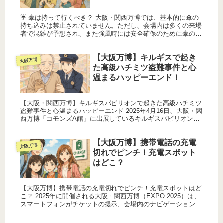
☔ 傘は持って行くべき？ 大阪・関西万博では、基本的に傘の
持ち込みは禁止されていません。ただし、会場内は多くの来場
者で混雑が予想され、また強風時には安全確保のために傘の使
用が一時的に制限される場合もあります。そのため、実際には
傘よりもレイン...
【大阪万博】キルギスで起き
大阪万博
た高級ハチミツ盗難事件と心
温まるハッピーエンド！
【大阪・関西万博】キルギスパビリオンで起きた高級ハチミツ
盗難事件と心温まるハッピーエンド 2025年4月16日、大阪・関
西万博「コモンズA館」に出展しているキルギスパビリオン
で、展示されていた高級ハチミツ（1瓶6,800円相当）が盗まれ
ると...
【大阪万博】携帯電話の充電
大阪万博
切れでピンチ！充電スポット
はどこ？
【大阪万博】携帯電話の充電切れでピンチ！充電スポットはど
こ？ 2025年に開催される大阪・関西万博（EXPO 2025）は、
スマートフォンがチケットの提示、会場内のナビゲーション、
キャッシュレス決済、写真撮影、SNS投稿、翻訳機能など、あ
り...