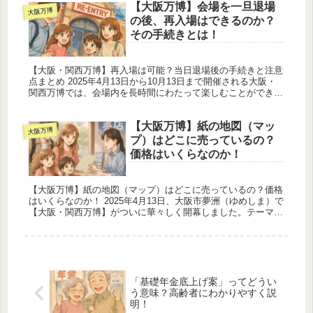
【大阪万博】会場を一旦退場
大阪万博
の後、再入場はできるのか？
その手続きとは！
【大阪・関西万博】再入場は可能？当日退場後の手続きと注意
点まとめ 2025年4月13日から10月13日まで開催される大阪・
関西万博では、会場内を長時間にわたって楽しむことができる
一方で、途中で会場の外に出て食事をしたり、ホテルにチェッ
クイン...
【大阪万博】紙の地図（マッ
大阪万博
プ）はどこに売っているの？
価格はいくらなのか！
【大阪万博】紙の地図（マップ）はどこに売っているの？価格
はいくらなのか！ 2025年4月13日、大阪市夢洲（ゆめしま）で
【大阪・関西万博】がついに華々しく開幕しました。テーマは
「いのち輝く未来社会のデザイン」。会期は10月13日までの
184...
「基礎年金底上げ案」ってどうい
う意味？高齢者にわかりやすく説
明！