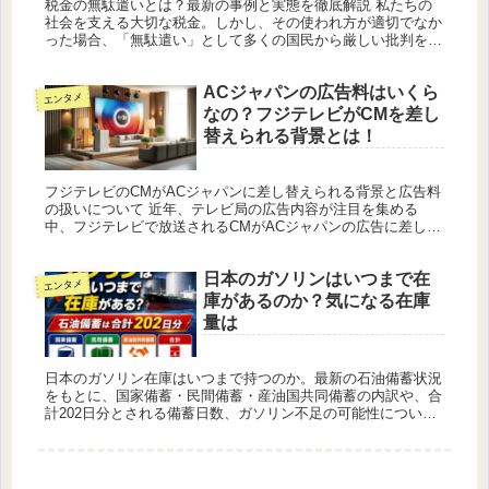
税金の無駄遣いとは？最新の事例と実態を徹底解説 私たちの
社会を支える大切な税金。しかし、その使われ方が適切でなか
った場合、「無駄遣い」として多くの国民から厳しい批判を受
けることになります。税金は医療、教育、福祉、インフラなど
に使われ、私たち...
ACジャパンの広告料はいくら
エンタメ
なの？フジテレビがCMを差し
替えられる背景とは！
フジテレビのCMがACジャパンに差し替えられる背景と広告料
の扱いについて 近年、テレビ局の広告内容が注目を集める
中、フジテレビで放送されるCMがACジャパンの広告に差し替
えられるケースが話題となっています。この現象には、スポン
サー企業への広...
日本のガソリンはいつまで在
エンタメ
庫があるのか？気になる在庫
量は
日本のガソリン在庫はいつまで持つのか。最新の石油備蓄状況
をもとに、国家備蓄・民間備蓄・産油国共同備蓄の内訳や、合
計202日分とされる備蓄日数、ガソリン不足の可能性について
事実ベースでわかりやすく解説します。