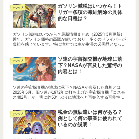
生している虫...
ガソリン減税はいつから！ト
エンタメ
リガー条項の凍結解除の具体
的な日程は？
ガソリン減税はいつから？最新情報まとめ（2025年3月更新）
近年、ガソリン価格の高騰が続いており、多くのドライバーが
負担を感じています。特に地方では車が生活の必需品となって
いるため、ガソリン価格の上昇は家計に大きな影響を与えま
す。そこで注...
ソ連の宇宙探査機が地球に落
エンタメ
下？NASAが言及した驚愕の
内容とは！
ソ連の宇宙探査機が地球に落下？NASAが言及した真相とは
2025年5月、旧ソ連が1972年に打ち上げた宇宙探査機「コスモ
ス482号」が、実に約53年ぶりに地球へと再突入する可能性が
あるとの報道が世界中を駆け巡りました。この驚くべき出来事
は...
税金の無駄遣いは何がある？
エンタメ
例として何の事業に使われて
いるのか説明！