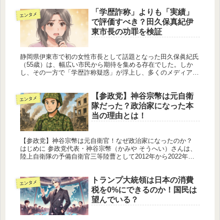
引き...
「学歴詐称」よりも「実績」
エンタメ
で評価すべき？田久保真紀伊
東市長の功罪を検証
静岡県伊東市で初の女性市長として話題となった田久保眞紀氏
（55歳）は、幅広い市民から期待を集める存在でした。しか
し、その一方で「学歴詐称疑惑」が浮上し、多くのメディアや
市民の間で議論が巻き起こっています。公職者としての透明性
が求められる中、...
【参政党】神谷宗幣は元自衛
エンタメ
隊だった？政治家になった本
当の理由とは！
【参政党】神谷宗幣は元自衛官！なぜ政治家になったのか？
はじめに 参政党代表・神谷宗幣（かみや そうへい）さんは、
陸上自衛隊の予備自衛官三等陸曹として2012年から2022年ま
で務めた経験を持つ政治家です。その「現場力」を活かし、国
家の...
トランプ大統領は日本の消費
エンタメ
税を0%にできるのか！国民は
望んでいる？