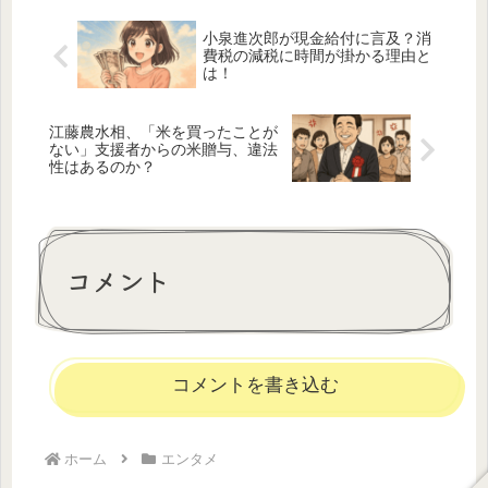
小泉進次郎が現金給付に言及？消
費税の減税に時間が掛かる理由と
は！
江藤農水相、「米を買ったことが
ない」支援者からの米贈与、違法
性はあるのか？
コメント
コメントを書き込む
ホーム
エンタメ