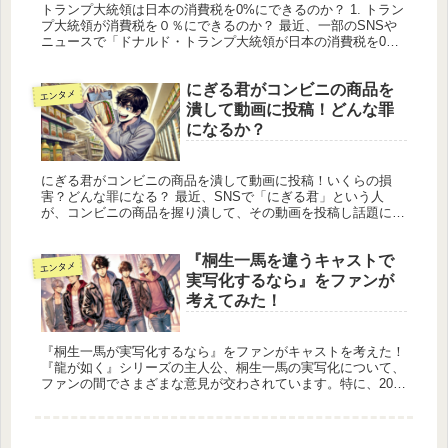
トランプ大統領は日本の消費税を0%にできるのか？ 1. トラン
プ大統領が消費税を０％にできるのか？ 最近、一部のSNSや
ニュースで「ドナルド・トランプ大統領が日本の消費税を0%
にする」という話題が浮上しています。この主張がどれほど現
実的なの...
にぎる君がコンビニの商品を
エンタメ
潰して動画に投稿！どんな罪
になるか？
にぎる君がコンビニの商品を潰して動画に投稿！いくらの損
害？どんな罪になる？ 最近、SNSで「にぎる君」という人
が、コンビニの商品を握り潰して、その動画を投稿し話題にな
っています。この行為は、お店やお客さんに大きな迷惑をかけ
るだけでなく、法律...
『桐生一馬を違うキャストで
エンタメ
実写化するなら』をファンが
考えてみた！
『桐生一馬が実写化するなら』をファンがキャストを考えた！
『龍が如く』シリーズの主人公、桐生一馬の実写化について、
ファンの間でさまざまな意見が交わされています。特に、2024
年10月にAmazonプライムビデオで配信された実写ドラマ版
『龍が...