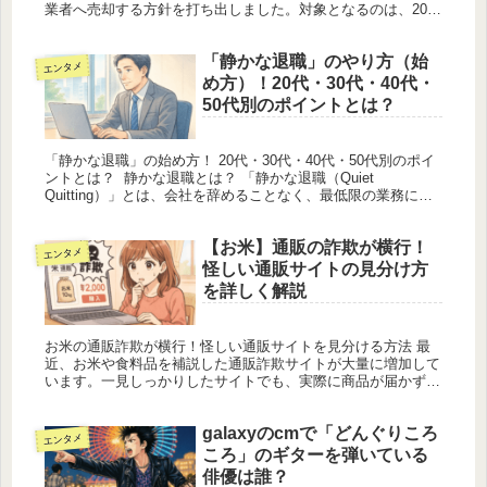
業者へ売却する方針を打ち出しました。対象となるのは、2021
年産の「古古古米」。長期間保管されたことで風味や品質が低
下して...
「静かな退職」のやり方（始
エンタメ
め方）！20代・30代・40代・
50代別のポイントとは？
「静かな退職」の始め方！ 20代・30代・40代・50代別のポイ
ントとは？ 静かな退職とは？ 「静かな退職（Quiet
Quitting）」とは、会社を辞めることなく、最低限の業務にと
どめる働き方を指します。仕事への過剰な期待や責任を引き...
【お米】通販の詐欺が横行！
エンタメ
怪しい通販サイトの見分け方
を詳しく解説
お米の通販詐欺が横行！怪しい通販サイトを見分ける方法 最
近、お米や食料品を補説した通販詐欺サイトが大量に増加して
います。一見しっかりしたサイトでも、実際に商品が届かず、
金款だけ失う裏切れが続発。特に「お米通販」に関する詐欺が
盛んになっている...
galaxyのcmで「どんぐりころ
エンタメ
ころ」のギターを弾いている
俳優は誰？