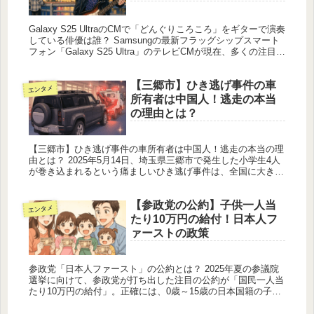
Galaxy S25 UltraのCMで「どんぐりころころ」をギターで演奏
している俳優は誰？ Samsungの最新フラッグシップスマート
フォン「Galaxy S25 Ultra」のテレビCMが現在、多くの注目を
集めています。このCMは、美し...
【三郷市】ひき逃げ事件の車
エンタメ
所有者は中国人！逃走の本当
の理由とは？
【三郷市】ひき逃げ事件の車所有者は中国人！逃走の本当の理
由とは？ 2025年5月14日、埼玉県三郷市で発生した小学生4人
が巻き込まれるという痛ましいひき逃げ事件は、全国に大きな
衝撃を与えました。 平穏な住宅街で起きたこの突然の惨事
に、地元住...
【参政党の公約】子供一人当
エンタメ
たり10万円の給付！日本人フ
ァーストの政策
参政党「日本人ファースト」の公約とは？ 2025年夏の参議院
選挙に向けて、参政党が打ち出した注目の公約が「国民一人当
たり10万円の給付」。正確には、0歳～15歳の日本国籍の子ど
もを対象に、月額10万円の教育給付金を支給するというもので
す。こ...