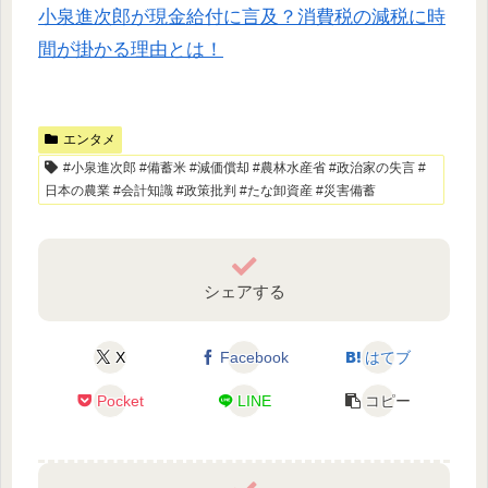
小泉進次郎が現金給付に言及？消費税の減税に時
間が掛かる理由とは！
エンタメ
#小泉進次郎 #備蓄米 #減価償却 #農林水産省 #政治家の失言 #
日本の農業 #会計知識 #政策批判 #たな卸資産 #災害備蓄
シェアする
X
Facebook
はてブ
Pocket
LINE
コピー