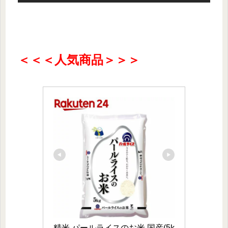
＜＜＜人気商品＞＞＞
精米 パールライスのお米 国産(5k