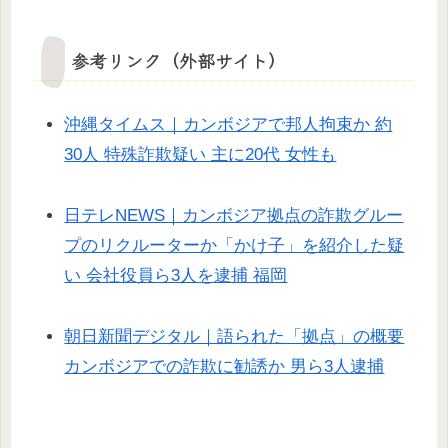
参考リンク（外部サイト）
沖縄タイムス｜カンボジアで邦人拘束か 約
30人 特殊詐欺疑い 主に20代 女性も
日テレNEWS｜カンボジア拠点の詐欺グルー
プのリクルーターか「かけ子」を紹介した疑
い 会社役員ら3人を逮捕 福岡
朝日新聞デジタル｜語られた「拠点」の概要
カンボジアでの詐欺に勧誘か 男ら3人逮捕