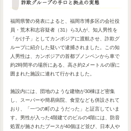
詐欺グループの手口と拠点の実態
福岡県警の発表によると、福岡市博多区の会社役
員・荒木和志容疑者（31）ら3人が、知人男性を
「かけ子」としてカンボジアに渡航させ、詐欺グ
ループに紹介した疑いで逮捕されました。この知
人男性は、カンボジアの首都プノンペンから車で
約2時間半の場所にある、高さ約2メートルの塀に
囲まれた施設に連れて行かれました。
施設内には、団地のような建物が30棟ほど密集
し、スーパーや簡易病院、食堂なども併設されて
おり、「一つの町のようだった」と証言していま
す。男性が入った4階建てのビルの4階には、防音
処置が施されたブースが40個ほど並び、日本人や