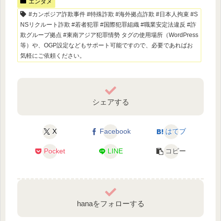
エンタメ
#カンボジア詐欺事件 #特殊詐欺 #海外拠点詐欺 #日本人拘束 #S
NSリクルート詐欺 #若者犯罪 #国際犯罪組織 #職業安定法違反 #詐
欺グループ拠点 #東南アジア犯罪情勢 タグの使用場所（WordPress
等）や、OGP設定などもサポート可能ですので、必要であればお
気軽にご依頼ください。
シェアする
X
Facebook
はてブ
Pocket
LINE
コピー
hanaをフォローする