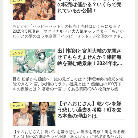
エンタメ
の転売は儲かる？いくらで売
れているか公開！
ちいかわ「ハッピーセット」の転売！売値はいくらになる？
2025年5月現在、マクドナルドと大人気キャラクター「ちいか
わ」との夢のコラボ企画「ハッピーセット」が全国のマクドナ
ルド店舗で展開され、子どもから大人まで幅広い年齢層に大き
な話題を呼ん...
出川哲朗と宮川大輔の充電さ
エンタメ
せてもらえませんか？津軽海
峡を望む絶景旅！2024年北海
道
目次 松前から函館へ！旅の見どころは？ 津軽海峡の絶景を堪
能できる？ 宮川大輔のミラクル連発とは？ 函館山の100万ド
ルの夜景とは？ 著者の一言 よくある質問/Q&A 松前から函館
へ！旅の見どころは？ 今回の放送は、松前城から函館山展望
台で...
【ヤムおじさん】乾パンを嫌
エンタメ
う悲しい過去を考察！町を去
る本当の理由とは
【ヤムおじさん】乾パンを嫌う悲しい過去を考察！町を去る理
由とは NHKの連続テレビ小説『あんぱん』に登場するヤムお