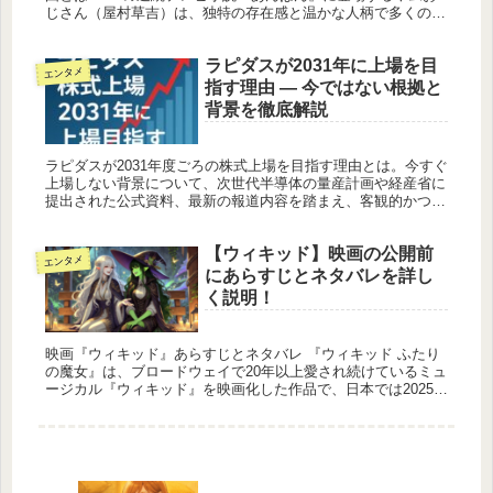
じさん（屋村草吉）は、独特の存在感と温かな人柄で多くの視
聴者の心に残る人物です。しかしその優しい笑顔の裏には、過
酷な戦争体験と...
ラピダスが2031年に上場を目
エンタメ
指す理由 ― 今ではない根拠と
背景を徹底解説
ラピダスが2031年度ごろの株式上場を目指す理由とは。今すぐ
上場しない背景について、次世代半導体の量産計画や経産省に
提出された公式資料、最新の報道内容を踏まえ、客観的かつ事
実ベースで整理します。
【ウィキッド】映画の公開前
エンタメ
にあらすじとネタバレを詳し
く説明！
映画『ウィキッド』あらすじとネタバレ 『ウィキッド ふたり
の魔女』は、ブロードウェイで20年以上愛され続けているミュ
ージカル『ウィキッド』を映画化した作品で、日本では2025年
3月7日に公開予定です。本作は『オズの魔法使い』の前日譚と
して、...