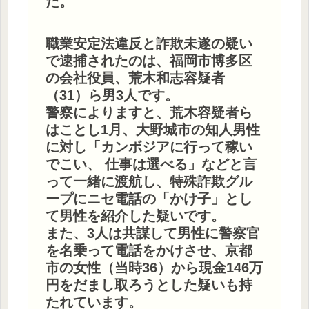
た。
職業安定法違反と詐欺未遂の疑い
で逮捕されたのは、福岡市博多区
の会社役員、荒木和志容疑者
（31）ら男3人です。
警察によりますと、荒木容疑者ら
はことし1月、大野城市の知人男性
に対し「カンボジアに行って稼い
でこい、 仕事は選べる」などと言
って一緒に渡航し、特殊詐欺グル
ープにニセ電話の「かけ子」とし
て男性を紹介した疑いです。
また、3人は共謀して男性に警察官
を名乗って電話をかけさせ、京都
市の女性（当時36）から現金146万
円をだまし取ろうとした疑いも持
たれています。