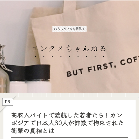
おもしろネタを提供！
エンタメちゃんねる
PR
高収入バイトで渡航した若者たち！カン
ボジアで日本人30人が詐欺で拘束された
衝撃の真相とは