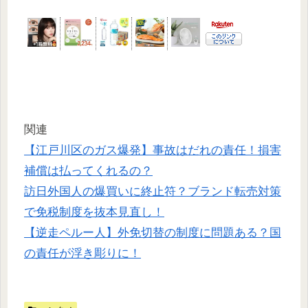
関連
【江戸川区のガス爆発】事故はだれの責任！損害
補償は払ってくれるの？
訪日外国人の爆買いに終止符？ブランド転売対策
で免税制度を抜本見直し！
【逆走ペルー人】外免切替の制度に問題ある？国
の責任が浮き彫りに！