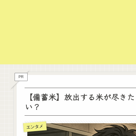
PR
【備蓄米】放出する米が尽きた
い？
エンタメ