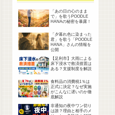
「あの日の心のまま
で」を歌うPOODLE
HANAの秘密を暴露！
「夕暮れ色に染まった
君」を歌う「POODLE
HANA」さんの情報を
公開
【足利市】大雨による
床下浸水で救済措置は
ある？支援制度を解説
食料品の消費税1％は
正式に決定？なぜ実施
がこんなに遅いのか徹
底解説
非通知の夜中ワン切り
は誰？理由と相手のメ