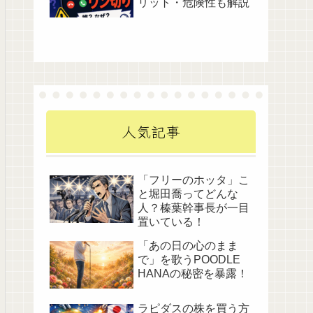
リット・危険性も解説
人気記事
「フリーのホッタ」こ
と堀田喬ってどんな
人？榛葉幹事長が一目
置いている！
「あの日の心のまま
で」を歌うPOODLE
HANAの秘密を暴露！
ラピダスの株を買う方