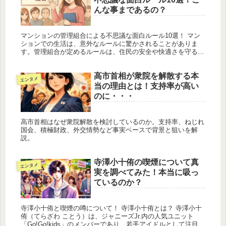
んな事まであるの？
マンションの管理組合による不思議な面白ルール10選！ マン
ションでの生活は、意外なルールに驚かされることがありま
す。管理組合が定めるルールは、住民の安全や快適さを守るた
めのものですが、時にはその内容があまりに独特で、まるでド
ラマの一場面のよ...
高市首相が衆院を解散する本
エンタメ
当の理由とは！支持率が高い
のに・・・
高市首相はなぜ衆院解散を検討しているのか。支持率、ねじれ
国会、積極財政、外交情勢など事実ベースで背景と狙いを解
説。
寺澤小十侑の喫煙について真
エンタメ
実を調べてみた！本当に吸っ
ているのか？
寺澤小十侑と喫煙の噂について！ 寺澤小十侑とは？ 寺澤小十
侑（てらざわ ことう）は、ジャニーズJr.内の人気ユニット
「Go!Go!kids」のメンバーであり、若手アイドルとして注目を