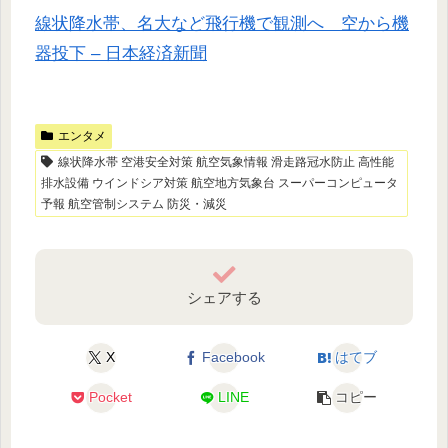
線状降水帯、名大など飛行機で観測へ 空から機
器投下 – 日本経済新聞
エンタメ
線状降水帯 空港安全対策 航空気象情報 滑走路冠水防止 高性能
排水設備 ウインドシア対策 航空地方気象台 スーパーコンピュータ
予報 航空管制システム 防災・減災
シェアする
X
Facebook
はてブ
Pocket
LINE
コピー