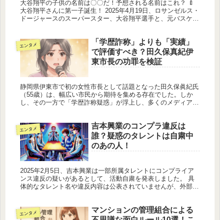
大谷翔平の子供の名前は〇〇だ！予想される名前はこれ？ 🍼
大谷翔平さんに第一子誕生！ 2025年4月19日、ロサンゼルス・
ドージャースのスーパースター、大谷翔平選手と、元バスケッ
トボール日本代表の田中真美子さんの間に、待望の第一子とな
る女の...
「学歴詐称」よりも「実績」
エンタメ
で評価すべき？田久保真紀伊
東市長の功罪を検証
静岡県伊東市で初の女性市長として話題となった田久保眞紀氏
（55歳）は、幅広い市民から期待を集める存在でした。しか
し、その一方で「学歴詐称疑惑」が浮上し、多くのメディアや
市民の間で議論が巻き起こっています。公職者としての透明性
が求められる中、...
吉本興業のコンプラ違反は
エンタメ
誰？疑惑のタレントは自粛中
のあの人！
2025年2月5日、吉本興業は一部所属タレントにコンプライア
ンス違反の疑いがあるとして、活動自粛を発表しました。 具
体的なタレント名や違反内容は公表されていませんが、外部弁
護士を交えて事実関係を調査中とのことです。
マンションの管理組合による
エンタメ
不思議な面白ルール10選！こ