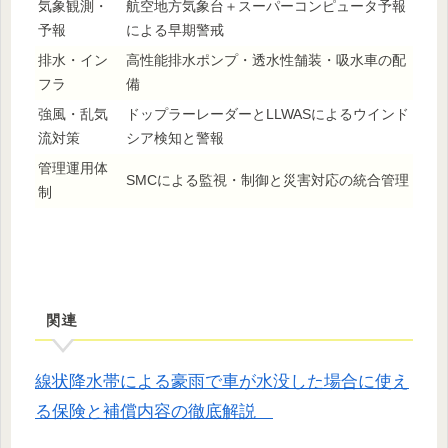
気象観測・
航空地方気象台＋スーパーコンピュータ予報
予報
による早期警戒
排水・イン
高性能排水ポンプ・透水性舗装・吸水車の配
フラ
備
強風・乱気
ドップラーレーダーとLLWASによるウインド
流対策
シア検知と警報
管理運用体
SMCによる監視・制御と災害対応の統合管理
制
関連
線状降水帯による豪雨で車が水没した場合に使え
る保険と補償内容の徹底解説