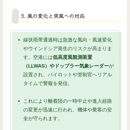
3. 風の変化と突風への対応
線状雨帯通過時は急激な風向・風速変化
やウインドシア発生のリスクが高まりま
す。空港には
低高度風観測装置
（LLWAS）
や
ドップラー気象レーダー
が
設置され、パイロットや管制官へリアル
タイムで警報を発信。
これにより離着陸の一時中止や進入経路
の変更が迅速に行われ、機体や乗客の安
全が守られます。