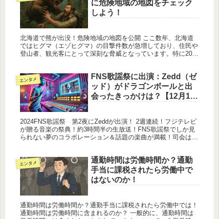
に危険地域の地図をチェック
しよう！
北海道で熊が出没！危険地域の地図を公開 ここ数年、北海道
ではヒグマ（エゾヒグマ）の目撃件数が急増しており、住民や
登山者、観光客にとって深刻な脅威となっています。特に2025
年はその傾向が顕著で、春から夏にかけての出没頻度が例年よ
りも高く、山...
FNS歌謡祭に出演：Zedd（ゼ
エンタメ
ッド）がドラゴンボールと出
会ったきっかけは？【12月11
日放送】
2024FNS歌謡祭 第2夜にZeddが出演！ 2週連続！フジテレビ
が贈る音楽の祭典！約3時間半の生放送！FNS歌謡祭でしか見
られない夢のコラボレーション＆話題の楽曲が満載！司会は相
葉雅紀 12月11日 水曜 18:30 -21:54 フジ...
通勤時間は労働時間か？通勤
エンタメ
手当に課税されたら労働中で
はないのか！
通勤時間は労働時間か？通勤手当に課税されたら労働中では！
通勤時間は労働時間に含まれるのか？ 一般的に、通勤時間は