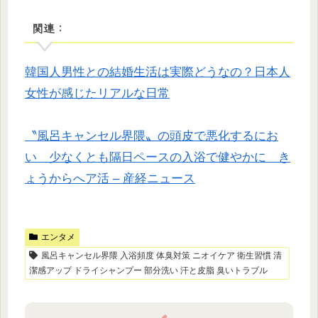
関連：
韓国人男性との結婚生活は実際どうなの？日本人
女性が感じたリアルな日常
〝風呂キャンセル界隈〟の頭皮で悪化するにお
い 少なくとも隔日ペースの入浴で健やかに き
ょうからへア活 – 産経ニュース
エンタメ
風呂キャンセル界隈 入浴頻度 体臭対策 ニオイケア 衛生習慣 清
潔感アップ ドライシャンプー 部分洗い 汗と皮脂 臭いトラブル