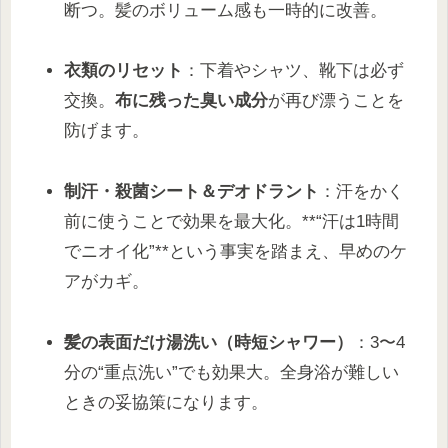
断つ。髪のボリューム感も一時的に改善。
衣類のリセット
：下着やシャツ、靴下は必ず
交換。
布に残った臭い成分
が再び漂うことを
防げます。
制汗・殺菌シート＆デオドラント
：汗をかく
前に使うことで効果を最大化。**“汗は1時間
でニオイ化”**という事実を踏まえ、早めのケ
アがカギ。
髪の表面だけ湯洗い（時短シャワー）
：3〜4
分の“重点洗い”でも効果大。全身浴が難しい
ときの妥協策になります。