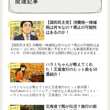
関連記事
【国民民主党】消費税一律減
エンタメ
税は何％なの？廃止の可能性
はあるのか！
【国民民主党】消費税一律減税は何％なの？廃止の可能性はあ
るのか！ はじめに 2025年夏に予定されている参議院選挙が近
づく中、日本の経済政策に対する国民の関心はますます高まっ
ています。とりわけ注目されているのが、国民民主党（代表：
玉木雄一郎...
ハラミちゃんが教えてくれ
エンタメ
た！王道進行のヒット曲を10
選紹介！
ハラミちゃんが教えてくれた王道進行のヒット曲10選！
YouTubeやストリートピアノで絶大な人気を誇るピアニスト・
ハラミちゃんが紹介する「王道進行（Ⅳ–Ⅴ–Ⅲm–Ⅵm）」の
魅力に迫りつつ、その進行を取り入れたJ-POPの名曲10曲をピ
ック...
北海道で熊が出没？旅行の前
エンタメ