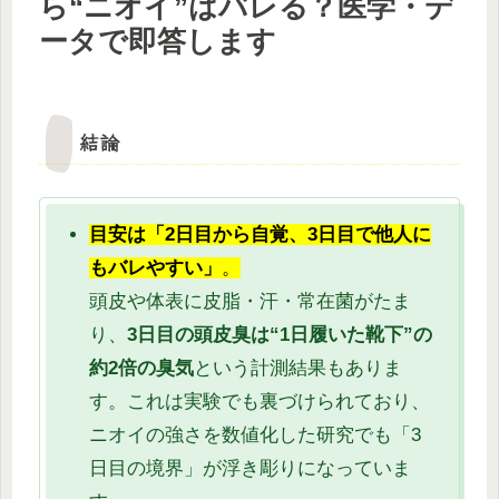
ら“ニオイ”はバレる？医学・デ
ータで即答します
結論
目安は「2日目から自覚、3日目で他人に
もバレやすい」
。
頭皮や体表に皮脂・汗・常在菌がたま
り、
3日目の頭皮臭は“1日履いた靴下”の
約2倍の臭気
という計測結果もありま
す。これは実験でも裏づけられており、
ニオイの強さを数値化した研究でも「3
日目の境界」が浮き彫りになっていま