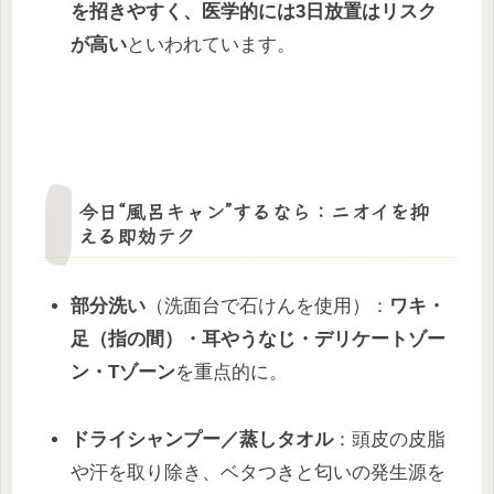
を招きやすく、医学的には
3日放置はリスク
が高い
といわれています。
今日“風呂キャン”するなら：ニオイを抑
える即効テク
部分洗い
（洗面台で石けんを使用）：
ワキ・
足（指の間）・耳やうなじ・デリケートゾー
ン・Tゾーン
を重点的に。
ドライシャンプー／蒸しタオル
：頭皮の皮脂
や汗を取り除き、ベタつきと匂いの発生源を