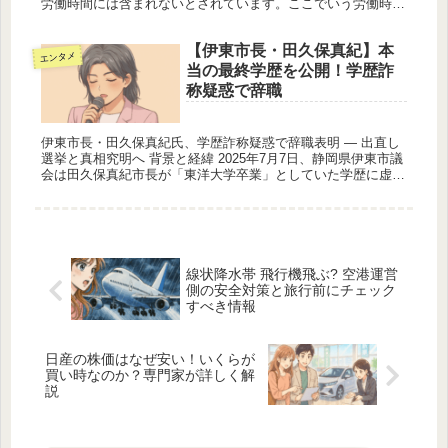
労働時間には含まれないとされています。ここでいう労働時間
とは、法律上「使用者の指揮命令下にある時間」と明確に定義
されており、労...
【伊東市長・田久保真紀】本
エンタメ
当の最終学歴を公開！学歴詐
称疑惑で辞職
伊東市長・田久保真紀氏、学歴詐称疑惑で辞職表明 — 出直し
選挙と真相究明へ 背景と経緯 2025年7月7日、静岡県伊東市議
会は田久保真紀市長が「東洋大学卒業」としていた学歴に虚偽
の疑いがあるとして、辞職勧告決議と百条委員会（地方自治法
第10...
線状降水帯 飛行機飛ぶ? 空港運営
側の安全対策と旅行前にチェック
すべき情報
日産の株価はなぜ安い！いくらが
買い時なのか？専門家が詳しく解
説