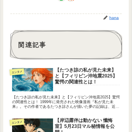
hana
関連記事
【たつき諒の私が見た未来】
エンタメ
と【フィリピン沖地震2025】
驚愕の関連性とは！
【たつき諒の私が見た未来】と【フィリピン沖地震2025】驚愕
の関連性とは！ 1999年に発売された映像漫画『私が見た未
来』。その作者であるたつき諒さんが描いた夢の記録は、近年
になって再び脚光を浴びています。特に注目されているのが
「2025年...
【岸辺露伴は動かない 懺悔
エンタメ
室】5月23日マル秘情報を公