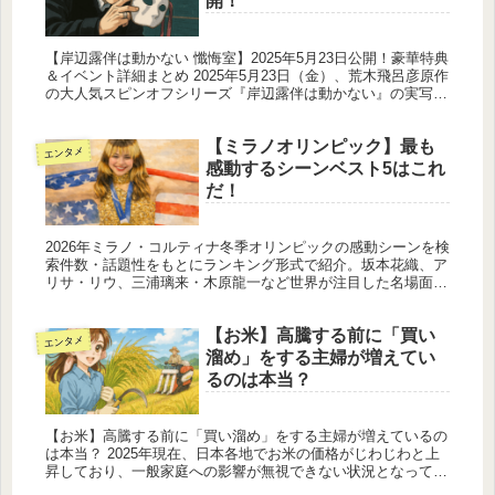
開！
【岸辺露伴は動かない 懺悔室】2025年5月23日公開！豪華特典
＆イベント詳細まとめ 2025年5月23日（金）、荒木飛呂彦原作
の大人気スピンオフシリーズ『岸辺露伴は動かない』の実写映
画最新作『岸辺露伴は動かない 懺悔室』が全国ロードショ
ー...
【ミラノオリンピック】最も
エンタメ
感動するシーンベスト5はこれ
だ！
2026年ミラノ・コルティナ冬季オリンピックの感動シーンを検
索件数・話題性をもとにランキング形式で紹介。坂本花織、ア
リサ・リウ、三浦璃来・木原龍一など世界が注目した名場面と
選手プロフィール、感動の瞬間を詳しく解説します。
【お米】高騰する前に「買い
エンタメ
溜め」をする主婦が増えてい
るのは本当？
【お米】高騰する前に「買い溜め」をする主婦が増えているの
は本当？ 2025年現在、日本各地でお米の価格がじわじわと上
昇しており、一般家庭への影響が無視できない状況となってい
ます。特に主婦層を中心に、早めに「買い溜め」や「備蓄」を