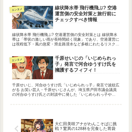
しておこうと...
線状降水帯 飛行機飛ぶ? 空港
エンタメ
運営側の安全対策と旅行前に
チェックすべき情報
線状降水帯 飛行機飛ぶ? 空港運営側の安全対策とは 線状降水
帯は「帯状の激しい雨が長時間続く現象」であり、空港運営に
は視程低下・風の急変・滑走路浸水など多岐にわたるリスクを
もたらします。航空機の安全運航を維持するためには、空港側
が事前・事後...
千原せいじの「いじめられっ
エンタメ
子」発言で河合ゆうすけ氏を
擁護するフィフィ！
千原せいじ、河合ゆうすけ氏「いじめられっ子」発言で波紋広
がる お笑い芸人・千原せいじさんが、埼玉県戸田市議会議員
の河合ゆうすけ氏との対談中に発した「いじめられっ子や
ろ？」という言葉が、ネット上で大きな議論と批判を巻き起こ
しています。この発言...
大仁田美咲アナがわんこそばに挑
戦？驚異の128杯を完食した胃袋