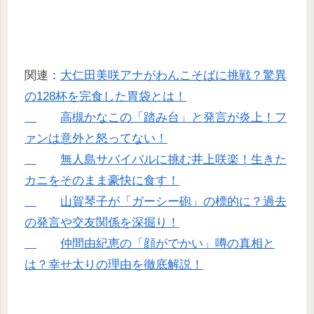
関連：
大仁田美咲アナがわんこそばに挑戦？驚異
の128杯を完食した胃袋とは！
高槻かなこの「踏み台」と発言が炎上！フ
ァンは意外と怒ってない！
無人島サバイバルに挑む井上咲楽！生きた
カニをそのまま豪快に食す！
山賀琴子が「ガーシー砲」の標的に？過去
の発言や交友関係を深掘り！
仲間由紀恵の「顔がでかい」噂の真相と
は？幸せ太りの理由を徹底解説！