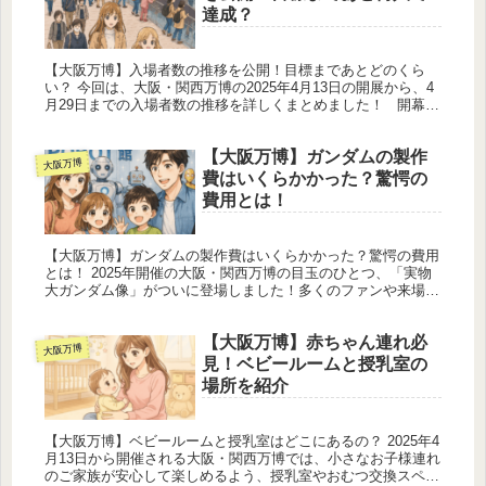
達成？
【大阪万博】入場者数の推移を公開！目標まであとどのくら
い？ 今回は、大阪・関西万博の2025年4月13日の開展から、4
月29日までの入場者数の推移を詳しくまとめました！ 開幕か
らわずか2週間弱で達成した累計来場者数や、目標である
2820...
【大阪万博】ガンダムの製作
大阪万博
費はいくらかかった？驚愕の
費用とは！
【大阪万博】ガンダムの製作費はいくらかかった？驚愕の費用
とは！ 2025年開催の大阪・関西万博の目玉のひとつ、「実物
大ガンダム像」がついに登場しました！多くのファンや来場者
の視線を釘付けにするこの巨大モニュメント、その圧倒的な存
在感に魅了さ...
【大阪万博】赤ちゃん連れ必
大阪万博
見！ベビールームと授乳室の
場所を紹介
【大阪万博】ベビールームと授乳室はどこにあるの？ 2025年4
月13日から開催される大阪・関西万博では、小さなお子様連れ
のご家族が安心して楽しめるよう、授乳室やおむつ交換スペー