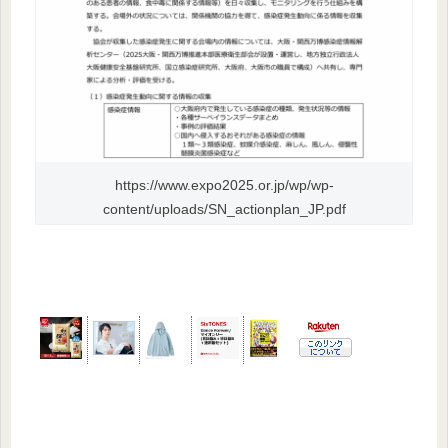
https://www.expo2025.or.jp/wp/wp-
content/uploads/SN_actionplan_JP.pdf