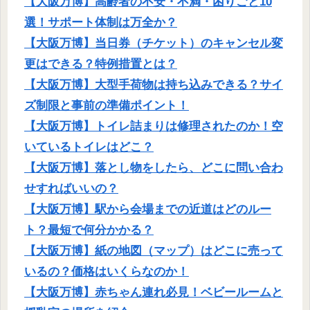
【大阪万博】高齢者の不安・不満・困りごと10
選！サポート体制は万全か？
【大阪万博】当日券（チケット）のキャンセル変
更はできる？特例措置とは？
【大阪万博】大型手荷物は持ち込みできる？サイ
ズ制限と事前の準備ポイント！
【大阪万博】トイレ詰まりは修理されたのか！空
いているトイレはどこ？
【大阪万博】落とし物をしたら、どこに問い合わ
せすればいいの？
【大阪万博】駅から会場までの近道はどのルー
ト？最短で何分かかる？
【大阪万博】紙の地図（マップ）はどこに売って
いるの？価格はいくらなのか！
【大阪万博】赤ちゃん連れ必見！ベビールームと