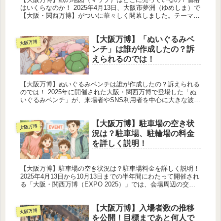
はいくらなのか！ 2025年4月13日、大阪市夢洲（ゆめしま）で
【大阪・関西万博】がついに華々しく開幕しました。テーマは
「いのち輝く未来社会のデザイン」。会期は10月13日までの
184...
【大阪万博】「ぬいぐるみベ
大阪万博
ンチ」は誰が作成したの？訴
えられるのでは！
【大阪万博】ぬいぐるみベンチは誰が作成したの？訴えられる
のでは！ 2025年に開催された大阪・関西万博で登場した「ぬ
いぐるみベンチ」が、来場者やSNS利用者を中心に大きな波紋
を呼び、最終的に展示の撤去に至るという事態となりました。
見た目は一...
【大阪万博】駐車場の空き状
大阪万博
況は？駐車場、駐輪場の料金
を詳しく説明！
【大阪万博】駐車場の空き状況は？駐車場料金を詳しく説明！
2025年4月13日から10月13日までの半年間にわたって開催され
る「大阪・関西万博（EXPO 2025）」では、会場周辺の交通
混雑を軽減するため、一般車両の乗り入れを制限し、パーク...
【大阪万博】入場者数の推移
大阪万博
を公開！目標まであと何人で