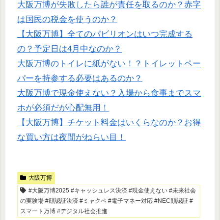
大阪万博が失敗したら誰が責任を取るのか？赤字
は国民の税金を使うのか？
【大阪万博】全てのパビリオンはいつ完成する
の？予定日は4月中なのか？
大阪万博のトイレに紙がない！？トイレットペー
パーを持参する必要はあるのか？
大阪万博で現金使えない？入場から食事までスマ
ホが必須だが心配無用！
【大阪万博】チケット料金はいくらなのか？お得
な買い方は夜間がねらい目！
大阪万博
#大阪万博2025 #キャッシュレス決済 #現金使えない #未来社会
の実験場 #顔認証決済 #ミャクペ #電子マネー対応 #NEC顔認証 #
スマート万博 #デジタル社会推進