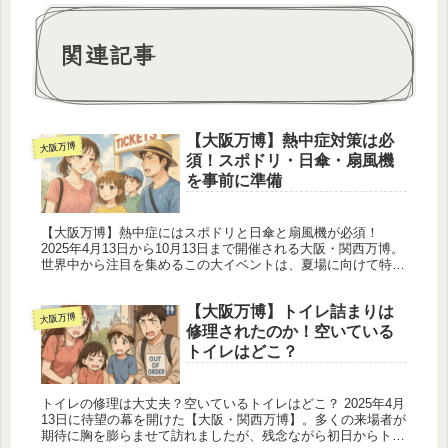
関連記事
【大阪万博】熱中症対策は必
大阪万博
須！スポドリ・日傘・扇風機
を事前に準備
【大阪万博】熱中症にはスポドリと日傘と扇風機が必須！
2025年4月13日から10月13日まで開催される大阪・関西万博。
世界中から注目を集めるこの大イベントは、夏場に向けて特に
注意が必要です。6月中旬から9月上旬にかけての真夏の期間
は、例年...
【大阪万博】トイレ詰まりは
大阪万博
修理されたのか！空いている
トイレはどこ？
トイレの修理は大丈夫？空いているトイレはどこ？ 2025年4月
13日に待望の幕を開けた【大阪・関西万博】。多くの来場者が
期待に胸を膨らませて訪れましたが、残念ながら初日からトイ