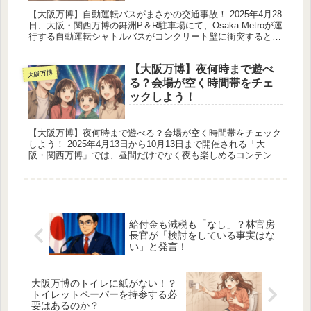
【大阪万博】自動運転バスがまさかの交通事故！ 2025年4月28
日、大阪・関西万博の舞洲P＆R駐車場にて、Osaka Metroが運
行する自動運転シャトルバスがコンクリート壁に衝突するとい
う衝撃的な事故が発生しました。未来の交通手段として期...
【大阪万博】夜何時まで遊べ
大阪万博
る？会場が空く時間帯をチェ
ックしよう！
【大阪万博】夜何時まで遊べる？会場が空く時間帯をチェック
しよう！ 2025年4月13日から10月13日まで開催される「大
阪・関西万博」では、昼間だけでなく夜も楽しめるコンテンツ
が盛りだくさん！この記事では、万博会場の開場時間や夜間の
見どころ...
給付金も減税も「なし」？林官房
長官が「検討をしている事実はな
い」と発言！
大阪万博のトイレに紙がない！？
トイレットペーパーを持参する必
要はあるのか？