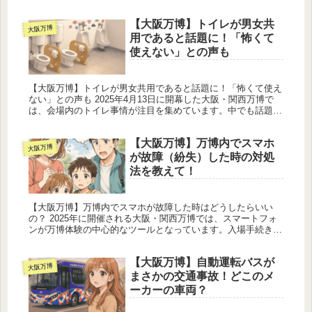
レの詰まりや混雑というトラブルが発生しました。これによ
り、会場内...
【大阪万博】トイレが男女共
大阪万博
用であると話題に！「怖くて
使えない」との声も
【大阪万博】トイレが男女共用であると話題に！「怖くて使え
ない」との声も 2025年4月13日に開幕した大阪・関西万博で
は、会場内のトイレ事情が注目を集めています。中でも話題と
なっているのが、「オールジェンダートイレ（男女共用トイ
レ）」の存在...
【大阪万博】万博内でスマホ
大阪万博
が故障（紛失）した時の対処
法を教えて！
【大阪万博】万博内でスマホが故障した時はどうしたらいい
の？ 2025年に開催される大阪・関西万博では、スマートフォ
ンが万博体験の中心的なツールとなっています。入場手続きか
らパビリオン予約、館内マップの閲覧、さらにはキャッシュレ
ス決済まで、ほ...
【大阪万博】自動運転バスが
大阪万博
まさかの交通事故！どこのメ
ーカーの車両？