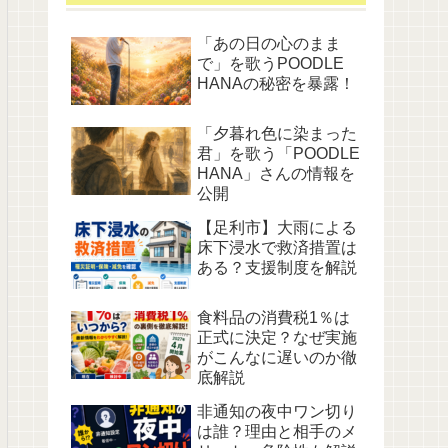
「あの日の心のまま
で」を歌うPOODLE
HANAの秘密を暴露！
「夕暮れ色に染まった
君」を歌う「POODLE
HANA」さんの情報を
公開
【足利市】大雨による
床下浸水で救済措置は
ある？支援制度を解説
食料品の消費税1％は
正式に決定？なぜ実施
がこんなに遅いのか徹
底解説
非通知の夜中ワン切り
は誰？理由と相手のメ