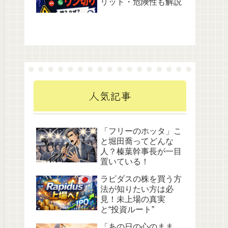
リット・危険性も解説
人気記事
「フリーのホッタ」こ
と堀田喬ってどんな
人？榛葉幹事長が一目
置いている！
ラピダスの株を買う方
法が知りたい方は必
見！未上場の真実
と“投資ルート”
「あの日の心のまま