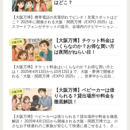
はどこ？
【大阪万博】携帯電話の充電切れでピンチ！充電スポットはど
こ？ 2025年に開催される大阪・関西万博（EXPO 2025）は、
スマートフォンがチケットの提示、会場内のナビゲーション、
キャッシュレス決済、写真撮影、SNS投稿、翻訳機能など、あ
り...
【大阪万博】チケット料金は
大阪万博
いくらなのか？お得な買い方
は夜間がねらい目！
【大阪万博】チケット料金はいくらなのか？お得な買い方と
は！ 2025年4月13日から10月13日まで、大阪・夢洲で開催さ
れる「大阪・関西万博（EXPO 2025）」。世界中から注目を
集めるこのイベントでは、さまざまな展示や体験プログラムが
用...
【大阪万博】ベビーカーは借
大阪万博
りられる？貸出場所や料金を
徹底解説！
【大阪万博】ベビーカーは借りられる？貸出場所や料金を徹底
解説！ 2025年4月13日から開催される大阪・関西万博では、小
さなお子様連れのご家族が安心して快適に過ごせるよう、さま