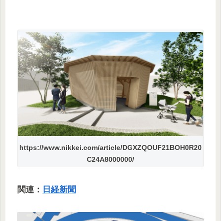
https://www.nikkei.com/article/DGXZQOUF21BOH0R20
C24A8000000/
関連：
日経新聞