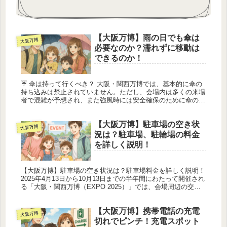
【大阪万博】雨の日でも傘は
大阪万博
必要なのか？濡れずに移動は
できるのか！
☔ 傘は持って行くべき？ 大阪・関西万博では、基本的に傘の
持ち込みは禁止されていません。ただし、会場内は多くの来場
者で混雑が予想され、また強風時には安全確保のために傘の使
用が一時的に制限される場合もあります。そのため、実際には
傘よりもレイン...
【大阪万博】駐車場の空き状
大阪万博
況は？駐車場、駐輪場の料金
を詳しく説明！
【大阪万博】駐車場の空き状況は？駐車場料金を詳しく説明！
2025年4月13日から10月13日までの半年間にわたって開催され
る「大阪・関西万博（EXPO 2025）」では、会場周辺の交通
混雑を軽減するため、一般車両の乗り入れを制限し、パーク...
【大阪万博】携帯電話の充電
大阪万博
切れでピンチ！充電スポット