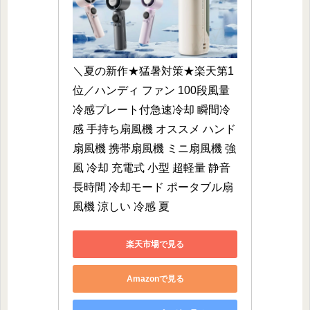
＼夏の新作★猛暑対策★楽天第1
位／ハンディ ファン 100段風量 
冷感プレート付急速冷却 瞬間冷
感 手持ち扇風機 オススメ ハンド
扇風機 携帯扇風機 ミニ扇風機 強
風 冷却 充電式 小型 超軽量 静音 
長時間 冷却モード ポータブル扇
風機 涼しい 冷感 夏
楽天市場で見る
Amazonで見る