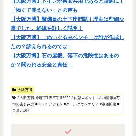
【大阪万博】トイレが男女共用であると話題に！
「怖くて使えない」との声も
【大阪万博】警備員の土下座問題！理由は些細な
事でした。経緯を詳しく説明！
【大阪万博】「ぬいぐるみベンチ」は誰が作成し
たの？訴えられるのでは！
【大阪万博】石の屋根、落下の危険性はあるの
か？問われる安全と責任！
大阪万博
#大阪万博 #関西万博 #万博2025 #休憩スポット #穴場情報 #万
博の楽しみ方 #ベンチデザイン #クールダウンエリア #混雑回避 #
自然と調和