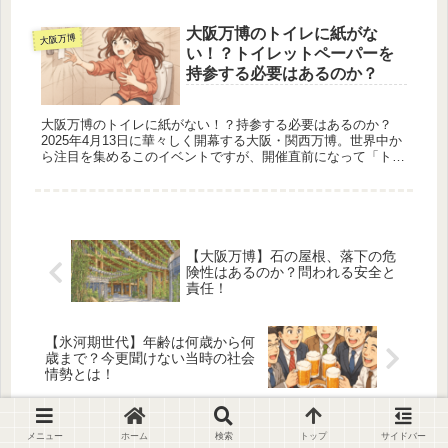
ざまなサポートサービスが用意されています。 その中でも特
に注目さ...
大阪万博のトイレに紙がな
大阪万博
い！？トイレットペーパーを
持参する必要はあるのか？
大阪万博のトイレに紙がない！？持参する必要はあるのか？
2025年4月13日に華々しく開幕する大阪・関西万博。世界中か
ら注目を集めるこのイベントですが、開催直前になって「トイ
レ問題」に関するさまざまな噂が飛び交い、SNSやニュースで
も話題と...
【大阪万博】石の屋根、落下の危
険性はあるのか？問われる安全と
責任！
【氷河期世代】年齢は何歳から何
歳まで？今更聞けない当時の社会
情勢とは！
メニュー
ホーム
検索
トップ
サイドバー