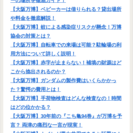
ーの場所を徹底ガイド！
【大阪万博】ベビーカーは借りられる？貸出場所
や料金を徹底解説！
【大阪万博】蚊による感染症リスクが懸念！万博
協会の対策とは？
【大阪万博】自転車での来場は可能？駐輪場の利
用方法について詳しく説明！
【大阪万博】赤字が止まらない！補填の財源はど
こから捻出されるのか？
【大阪万博】ガンダムの製作費はいくらかかっ
た？驚愕の費用とは！
【大阪万博】手荷物検査はどんな検査なの！時間
はどの位かかる？
【大阪万博】30年前の『こち亀94巻』が万博を予
言？ 両津の痛烈な一言が現実！