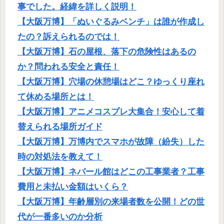
事でした。経緯を詳しく説明！
【大阪万博】「ぬいぐるみベンチ」は誰が作成し
たの？訴えられるのでは！
【大阪万博】石の屋根、落下の危険性はあるの
か？問われる安全と責任！
【大阪万博】穴場の休憩場はどこ？ゆっくり座れ
て休める場所とは！
【大阪万博】アニメコスプレ大集合！安心して着
替えられる場所ガイド
【大阪万博】万博内でスマホが故障（紛失）した
時の対処法を教えて！
【大阪万博】ネパール館はどこの工事業者？工事
費用と未払い金額はいくら？
【大阪万博】年齢層別の来場者数を公開！どの世
代が一番多いのか分析