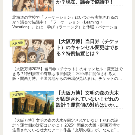
か？現在、議会で協議中！
北海道の学校で「ラーケーション」はいつから実施されるの
か？議会で協議中！ 「ラーケーション（Learning +
Vacation）」とは、学び（ラーニング）と休暇（バケーショ
ン）を組み合わせた新しい休み方改革の取り組みです。子ども
が家族と...
【大阪万博】当日券（チケッ
大阪万博
ト）のキャンセル変更はでき
る？特例措置とは？
【大阪万博2025】当日券（チケット）のキャンセル・変更はで
きる？特例措置の有無も徹底解説！ 2025年に開催される大
阪・関西万博。全国各地からの来場が見込まれ、チケットの購
入方法や運用ルールについて注目が集まっています。中でも気
になるのが...
【大阪万博】文明の森の大木
大阪万博
が固定されていない！だれの
設計？運営側の対応はいか
に！
【大阪万博】文明の森の大木が固定されていない！だれの設
計？運営側の対応はいかに！ 2025年開催の大阪・関西万博で
注目されている壮大なアート作品「文明の森」が、なんと“固
定されていない”状態であることが判明し、来場者や関係者の