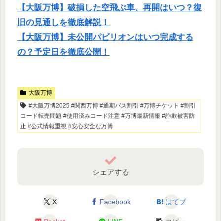
【大阪万博】破損した空飛ぶ車、再開はいつ？復
旧の見通しを徹底解説！
【大阪万博】未公開パビリオンはいつ完成する
の？予定日を徹底公開！
大阪万博
#大阪万博2025 #関西万博 #通期パス割引 #万博チケット #割引
コード転売問題 #使用済みコード注意 #万博最新情報 #詐欺被害防
止 #公式情報重視 #安心安全な万博
シェアする
X
Facebook
はてブ