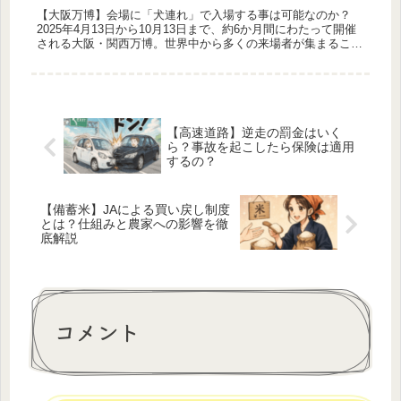
【大阪万博】会場に「犬連れ」で入場する事は可能なのか？
2025年4月13日から10月13日まで、約6か月間にわたって開催
される大阪・関西万博。世界中から多くの来場者が集まるこの
一大イベントですが、「愛犬と一緒に入場できるのか？」と疑
問に思...
【高速道路】逆走の罰金はいく
ら？事故を起こしたら保険は適用
するの？
【備蓄米】JAによる買い戻し制度
とは？仕組みと農家への影響を徹
底解説
コメント