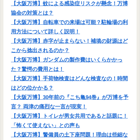
【大阪万博】蚊による感染症リスクが懸念！万博
協会の対策とは？
【大阪万博】自転車での来場は可能？駐輪場の利
用方法について詳しく説明！
【大阪万博】赤字が止まらない！補填の財源はど
こから捻出されるのか？
【大阪万博】ガンダムの製作費はいくらかかっ
た？驚愕の費用とは！
【大阪万博】手荷物検査はどんな検査なの！時間
はどの位かかる？
【大阪万博】30年前の『こち亀94巻』が万博を予
言？ 両津の痛烈な一言が現実！
【大阪万博】トイレが男女共用であると話題に！
「怖くて使えない」との声も
【大阪万博】警備員の土下座問題！理由は些細な