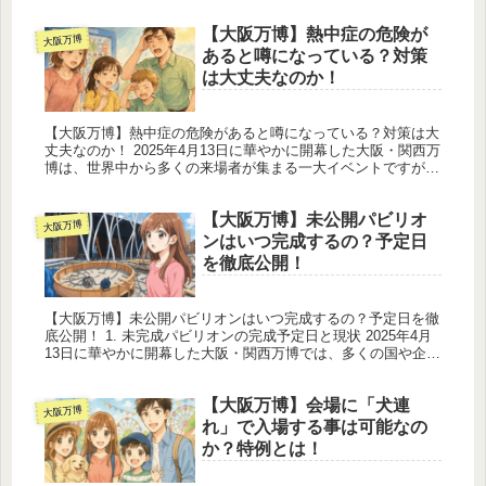
間で波紋を呼ん...
【大阪万博】熱中症の危険が
大阪万博
あると噂になっている？対策
は大丈夫なのか！
【大阪万博】熱中症の危険があると噂になっている？対策は大
丈夫なのか！ 2025年4月13日に華やかに開幕した大阪・関西万
博は、世界中から多くの来場者が集まる一大イベントですが、
夏場の高温多湿な気候による熱中症のリスクが大きな懸念事項
となって...
【大阪万博】未公開パビリオ
大阪万博
ンはいつ完成するの？予定日
を徹底公開！
【大阪万博】未公開パビリオンはいつ完成するの？予定日を徹
底公開！ 1. 未完成パビリオンの完成予定日と現状 2025年4月
13日に華やかに開幕した大阪・関西万博では、多くの国や企業
のパビリオンが完成し、来場者を出迎えています。しかしその
一方...
【大阪万博】会場に「犬連
大阪万博
れ」で入場する事は可能なの
か？特例とは！