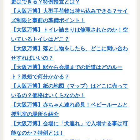
更はできる？特例措置とは？
【大阪万博】大型手荷物は持ち込みできる？サイ
ズ制限と事前の準備ポイント！
【大阪万博】トイレ詰まりは修理されたのか！空
いているトイレはどこ？
【大阪万博】落とし物をしたら、どこに問い合わ
せすればいいの？
【大阪万博】駅から会場までの近道はどのルー
ト？最短で何分かかる？
【大阪万博】紙の地図（マップ）はどこに売って
いるの？価格はいくらなのか！
【大阪万博】赤ちゃん連れ必見！ベビールームと
授乳室の場所を紹介
【大阪万博】会場に「犬連れ」で入場する事は可
能なのか？特例とは！