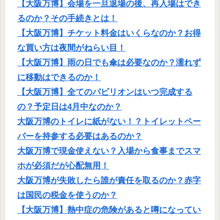
【大阪万博】会場を一旦退場の後、再入場はでき
るのか？その手続きとは！
【大阪万博】チケット料金はいくらなのか？お得
な買い方は夜間がねらい目！
【大阪万博】雨の日でも傘は必要なのか？濡れず
に移動はできるのか！
【大阪万博】全てのパビリオンはいつ完成する
の？予定日は4月中なのか？
大阪万博のトイレに紙がない！？トイレットペー
パーを持参する必要はあるのか？
大阪万博で現金使えない？入場から食事までスマ
ホが必須だが心配無用！
大阪万博が失敗したら誰が責任を取るのか？赤字
は国民の税金を使うのか？
【大阪万博】熱中症の危険があると噂になってい